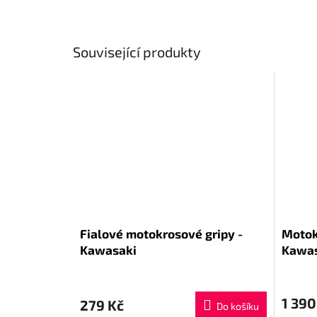
Související produkty
Fialové motokrosové gripy -
Motok
Kawasaki
Kawas
1 390
279 Kč
Do košíku