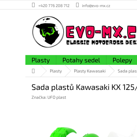
Přejít
+420 776 208 712
info@evo-mx.cz
na
obsah
Plasty
Potahy sedel
Polepy
Domů
Plasty
Plasty Kawasaki
Sada plas
Sada plastů Kawasaki KX 12
Značka:
UFO plast