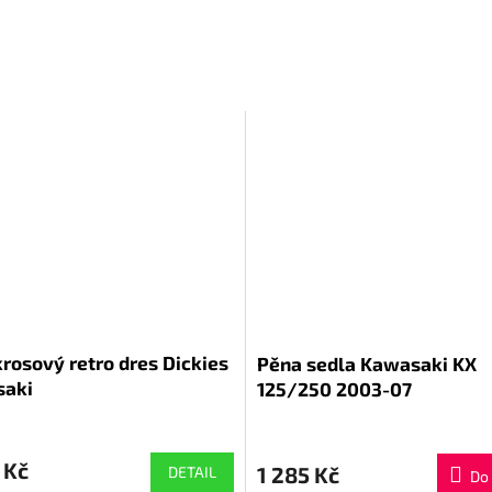
rosový retro dres Dickies
Pěna sedla Kawasaki KX
aki
125/250 2003-07
 Kč
1 285 Kč
DETAIL
Do 