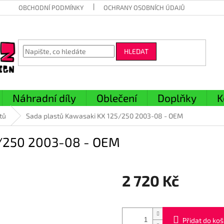
OBCHODNÍ PODMÍNKY
OCHRANY OSOBNÍCH ÚDAJŮ
HLEDAT
Náhradní díly
Oblečení
Doplňky
K
tů
Sada plastů Kawasaki KX 125/250 2003-08 - OEM
5/250 2003-08 - OEM
2 720 Kč
Měrná
cena:
Přidat do koš