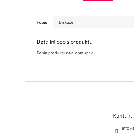
Popis
Diskuze
Detailní popis produktu
Popis produktu není dostupný
Z
á
p
a
t
Kontakt
í
info
@