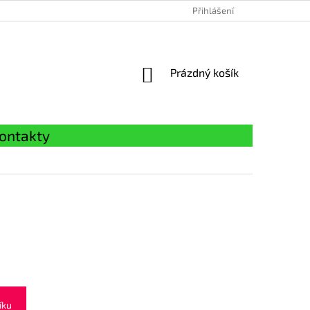
Přihlášení
NÁKUPNÍ
Prázdný košík
KOŠÍK
ontakty
íku