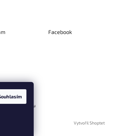
am
Facebook
Souhlasím
vat na Instagramu
Vytvořil Shoptet
razena.