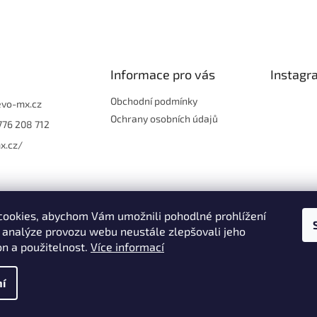
Informace pro vás
Instagr
Obchodní podmínky
evo-mx.cz
Ochrany osobních údajů
776 208 712
x.cz/
ookies, abychom Vám umožnili pohodlné prohlížení
 analýze provozu webu neustále zlepšovali jeho
Sledo
on a použitelnost.
Více informací
í
VO | Plasty, Potahy, Polepy, Oblečení & Doplňky
. Všechna práva vyh