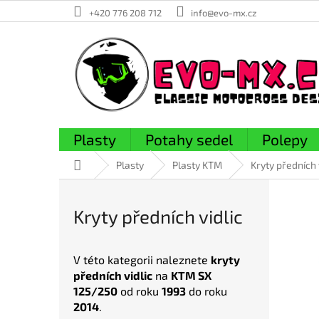
Přejít
+420 776 208 712
info@evo-mx.cz
na
obsah
Plasty
Potahy sedel
Polepy
Domů
Plasty
Plasty KTM
Kryty předních 
V
ý
Kryty předních vidlic
p
i
s
V této kategorii naleznete
kryty
p
předních vidlic
na
KTM SX
r
125/250
od roku
1993
do roku
o
2014
.
d