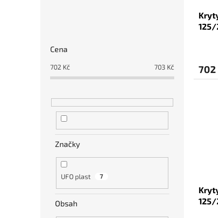
u
Kryt
k
P
125/
t
o
ů
s
Cena
t
r
702
Kč
703
Kč
702
a
n
n
í
p
a
n
Značky
e
l
UFO plast
7
Kryt
125/
Obsah