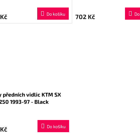
Do košíku
Do
 Kč
702 Kč
y předních vidlic KTM SX
250 1993-97 - Black
Do košíku
 Kč