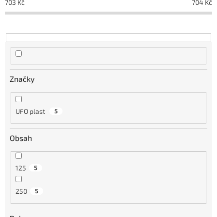
703
Kč
704
Kč
Značky
UFO plast
5
Obsah
125
5
250
5