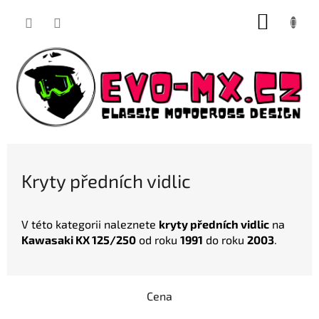
Přejít
NÁKUP
na
obsah
KOŠÍK
Kryty předních vidlic
V této kategorii naleznete
kryty předních vidlic
na
Kawasaki KX 125/250
od roku
1991
do roku
2003
.
Cena