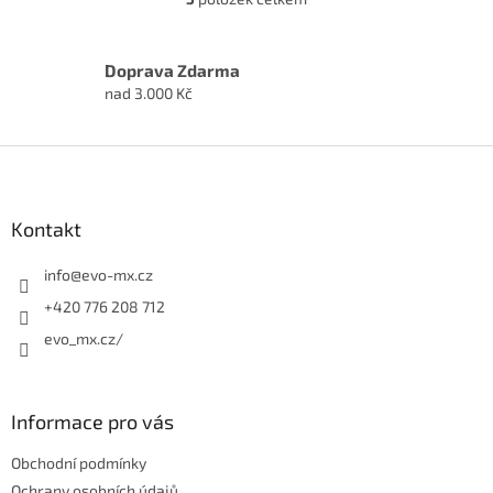
O
v
l
á
Doprava Zdarma
d
nad 3.000 Kč
a
c
í
Z
p
á
r
p
v
a
Kontakt
k
t
y
í
info
@
evo-mx.cz
v
ý
+420 776 208 712
p
evo_mx.cz/
i
s
u
Informace pro vás
Obchodní podmínky
Ochrany osobních údajů