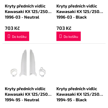
o
d
Kryty předních vidlic
Kryty předních vidlic
u
Kawasaki KX 125/250
Kawasaki KX 125/250
k
1996-03 - Neutral
1996-03 - Black
t
ů
703 Kč
703 Kč
Do košíku
Do košíku
Kryty předních vidlic
Kryty předních vidlic
Kawasaki KX 125/250
Kawasaki KX 125/250
1994-95 - Neutral
1994-95 - Black