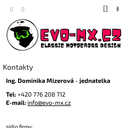
Přejít
NÁKUP
na
obsah
KOŠÍK
Kontakty
Ing. Dominika Mizerová
-
jednatelka
Tel:
+420 776 208 712
E-mail:
info@evo-mx.cz
sídlo firmy: