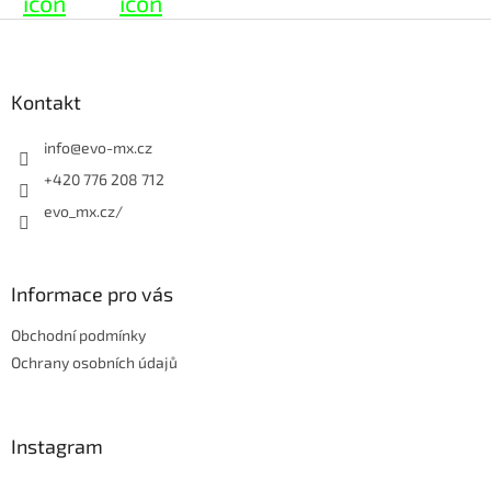
Z
á
p
a
Kontakt
t
í
info
@
evo-mx.cz
+420 776 208 712
evo_mx.cz/
Informace pro vás
Obchodní podmínky
Ochrany osobních údajů
Instagram