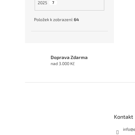
2025
7
Položek k zobrazení:
64
Doprava Zdarma
nad 3.000 Kč
Z
á
p
a
t
Kontakt
í
info
@