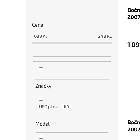
u
P
Bočn
k
o
2007
t
s
ů
Cena
t
r
1089
Kč
1248
Kč
a
1 09
n
n
í
p
a
n
Značky
e
l
UFO plast
64
Bočn
Model
2007