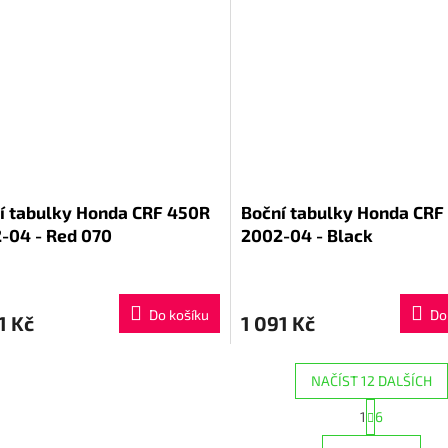
í tabulky Honda CRF 450R
Boční tabulky Honda CRF
-04 - Red 070
2002-04 - Black
Do košíku
Do
1 Kč
1 091 Kč
NAČÍST 12 DALŠÍCH
S
1
6
O
t
r
v