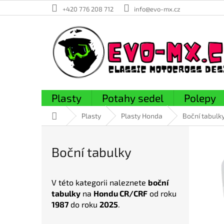
Přejít
+420 776 208 712
info@evo-mx.cz
na
obsah
Plasty
Potahy sedel
Polepy
Domů
Plasty
Plasty Honda
Boční tabulk
V
ý
Boční tabulky
p
i
s
V této kategorii naleznete
boční
p
tabulky
na
Hondu CR/CRF
od roku
r
1987
do roku
2025
.
o
d