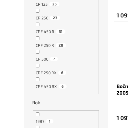
CR 125
25
1 09
CR 250
23
CRF 450 R
31
CRF 250 R
28
CR 500
7
CRF 250 RX
6
Bočn
CRF 450 RX
6
2005
Rok
1 09
1987
1