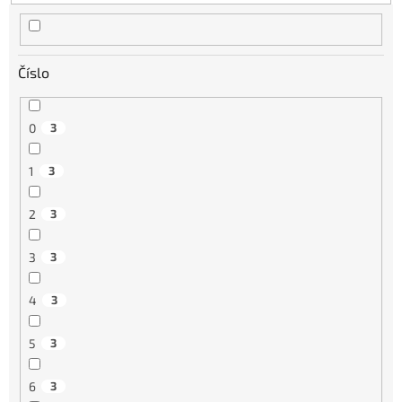
Číslo
0
3
1
3
2
3
3
3
4
3
5
3
6
3