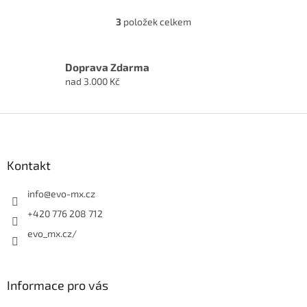
3
položek celkem
O
v
l
á
Doprava Zdarma
d
nad 3.000 Kč
a
c
í
Z
p
á
r
p
v
a
Kontakt
k
t
y
í
info
@
evo-mx.cz
v
ý
+420 776 208 712
p
evo_mx.cz/
i
s
u
Informace pro vás