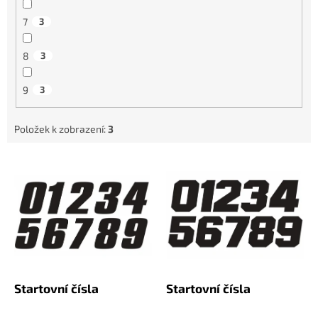
7
3
8
3
9
3
Položek k zobrazení:
3
V
ý
p
i
s
p
r
o
d
Startovní čísla
Startovní čísla
u