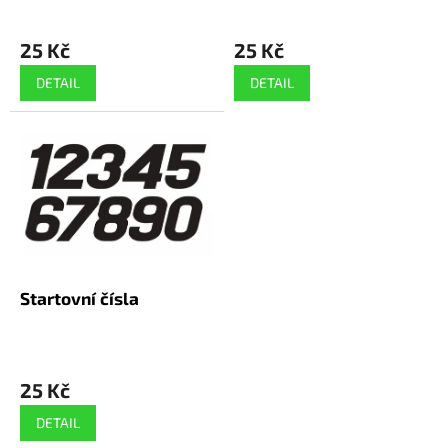
k
t
ů
25 Kč
25 Kč
DETAIL
DETAIL
Startovní čísla
25 Kč
DETAIL