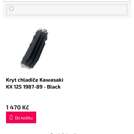
V
ý
p
i
s
p
r
o
d
Kryt chladiče Kawasaki
u
KX 125 1987-89 - Black
k
t
ů
1 470 Kč
Do košíku