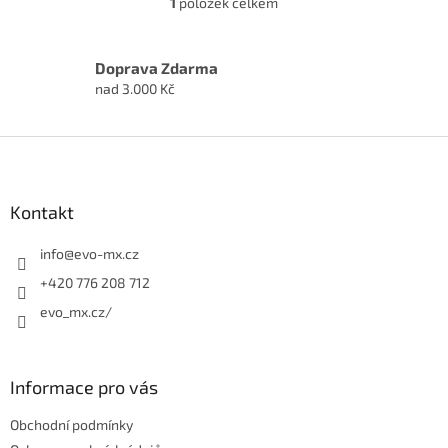
1
položek celkem
O
v
l
á
Doprava Zdarma
d
nad 3.000 Kč
a
c
í
Z
p
á
r
p
v
a
Kontakt
k
t
y
í
info
@
evo-mx.cz
v
ý
+420 776 208 712
p
evo_mx.cz/
i
s
u
Informace pro vás
Obchodní podmínky