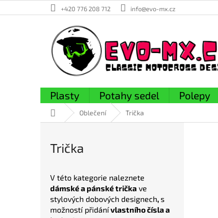
Přejít
+420 776 208 712
info@evo-mx.cz
na
obsah
Plasty
Potahy sedel
Polepy
Domů
Oblečení
Trička
V
ý
Trička
p
i
s
V této kategorie naleznete
p
dámské a pánské trička
ve
r
stylových dobových designech
,
s
o
možností přidání
vlastního čísla a
d