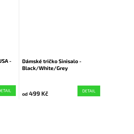
USA -
Dámské tričko Sinisalo -
Black/White/Grey
DETAIL
DETAIL
499 Kč
od