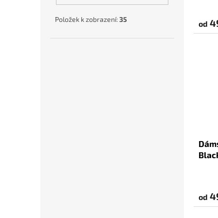
Položek k zobrazení:
35
4
od
Dáms
Blac
4
od