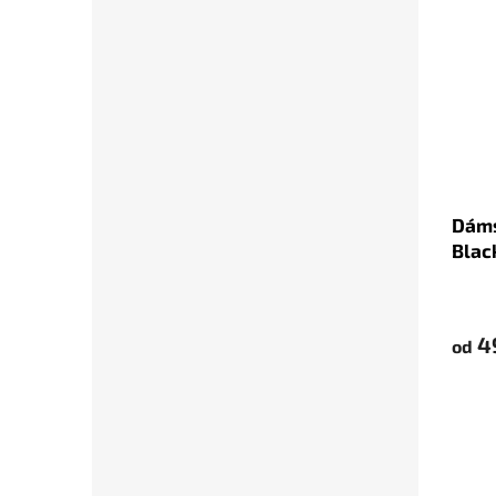
Dáms
Blac
4
od