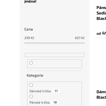
jména!
u
Páns
k
Sedl
t
P
ů
Blac
o
s
Cena
t
4
od
r
299
Kč
607
Kč
a
n
n
í
p
a
n
Kategorie
e
l
Dámské trička
17
Dáms
Blac
Pánské trička
18