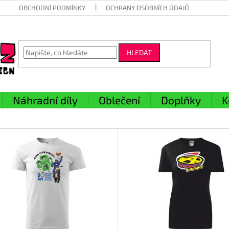
OBCHODNÍ PODMÍNKY
OCHRANY OSOBNÍCH ÚDAJŮ
HLEDAT
Náhradní díly
Oblečení
Doplňky
K