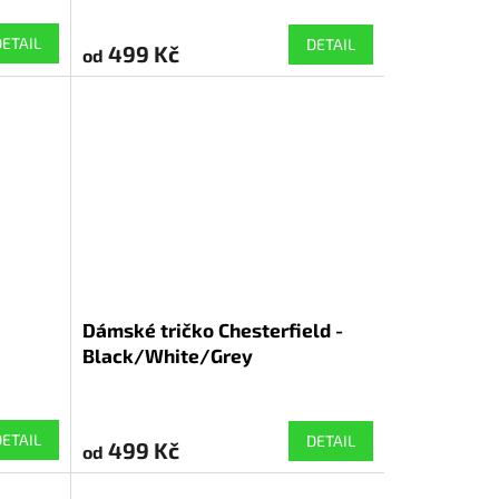
DETAIL
DETAIL
499 Kč
od
Dámské tričko Chesterfield -
Black/White/Grey
DETAIL
DETAIL
499 Kč
od