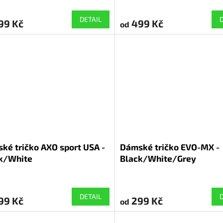
DETAIL
99 Kč
499 Kč
od
ké tričko AXO sport USA -
Dámské tričko EVO-MX -
k/White
Black/White/Grey
DETAIL
99 Kč
299 Kč
od