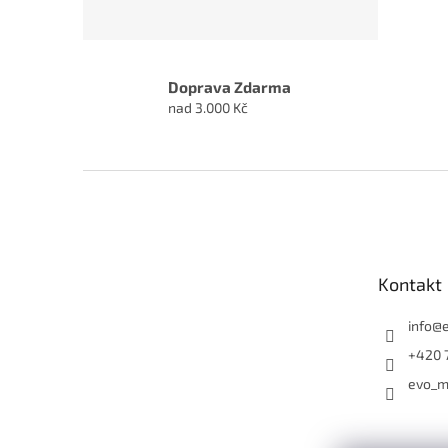
Doprava Zdarma
nad 3.000 Kč
Z
á
p
a
t
Kontakt
í
info
@
+420 
evo_m