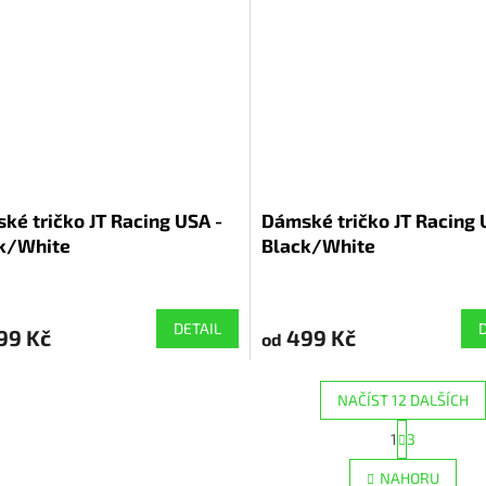
ké tričko JT Racing USA -
Dámské tričko JT Racing 
k/White
Black/White
DETAIL
99 Kč
499 Kč
od
NAČÍST 12 DALŠÍCH
S
1
3
O
t
r
v
NAHORU
á