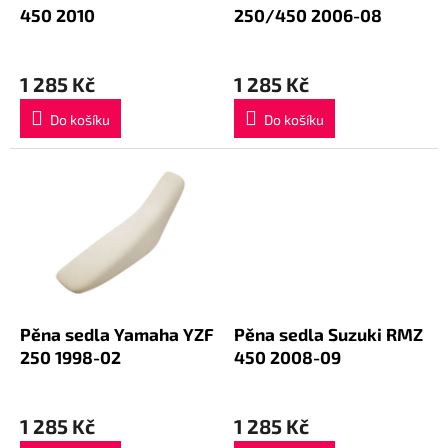
u
450 2010
250/450 2006-08
k
t
ů
1 285 Kč
1 285 Kč
Do košíku
Do košíku
Pěna sedla Yamaha YZF
Pěna sedla Suzuki RMZ
250 1998-02
450 2008-09
1 285 Kč
1 285 Kč