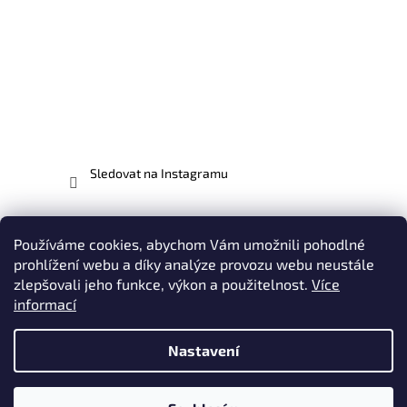
Sledovat na Instagramu
Facebook
Používáme cookies, abychom Vám umožnili pohodlné
prohlížení webu a díky analýze provozu webu neustále
zlepšovali jeho funkce, výkon a použitelnost.
Více
informací
Vytvořil Shoptet
Nastavení
Copyright 2026
EVO-MX.CZ - odborníci na motocykly EVO |
Plasty, Potahy, Polepy, Oblečení & Doplňky
. Všechna práva