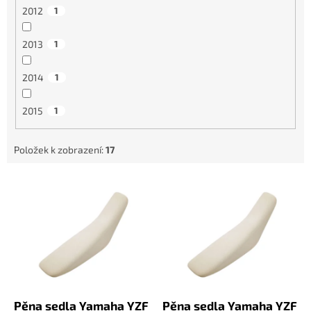
2012
1
2013
1
2014
1
2015
1
Položek k zobrazení:
17
V
ý
p
i
s
p
r
o
d
Pěna sedla Yamaha YZF
Pěna sedla Yamaha YZF