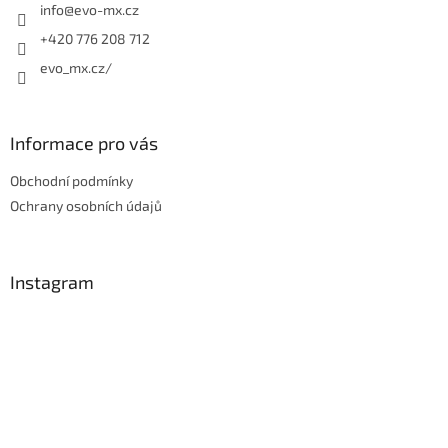
í
info
@
evo-mx.cz
i
s
+420 776 208 712
u
evo_mx.cz/
Informace pro vás
Obchodní podmínky
Ochrany osobních údajů
Instagram