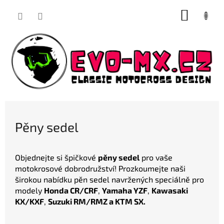
Přejít
NÁKUP
na
obsah
KOŠÍK
Pěny sedel
Objednejte si špičkové
pěny sedel
pro vaše
motokrosové dobrodružství! Prozkoumejte naši
širokou nabídku pěn sedel navržených speciálně pro
modely
Honda CR/CRF
,
Yamaha YZF
,
Kawasaki
KX/KXF
,
Suzuki RM/RMZ a KTM SX.