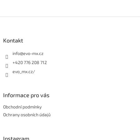
Z
á
p
a
Kontakt
t
í
info
@
evo-mx.cz
+420 776 208 712
evo_mx.cz/
Informace pro vás
Obchodní podmínky
Ochrany osobních údajů
Instagram