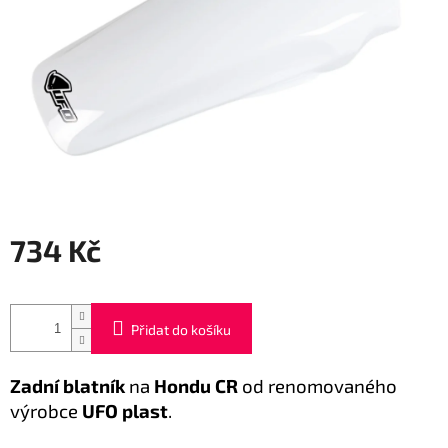
734 Kč
Měrná
cena:
Přidat do košíku
Zadní blatník
na
Hondu CR
od renomovaného
výrobce
UFO plast
.