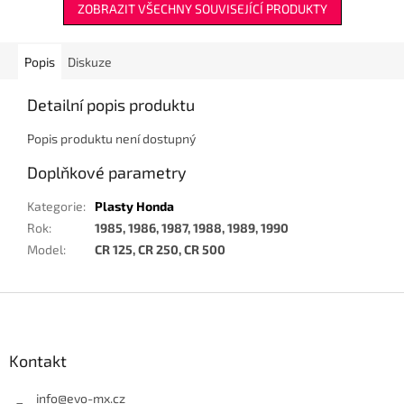
ZOBRAZIT VŠECHNY SOUVISEJÍCÍ PRODUKTY
Popis
Diskuze
Detailní popis produktu
Popis produktu není dostupný
Doplňkové parametry
Kategorie
:
Plasty Honda
Rok
:
1985, 1986, 1987, 1988, 1989, 1990
Model
:
CR 125, CR 250, CR 500
Z
á
p
a
Kontakt
t
í
info
@
evo-mx.cz