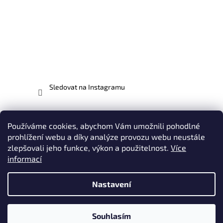
Sledovat na Instagramu
Facebook
Používáme cookies, abychom Vám umožnili pohodlné
prohlížení webu a díky analýze provozu webu neustále
zlepšovali jeho funkce, výkon a použitelnost.
Více
informací
Vytvořil Shoptet
Nastavení
Copyright 2026
EVO-MX.CZ - odborníci na motocykly EVO |
Plasty, Potahy, Polepy, Oblečení & Doplňky
. Všechna práva
Souhlasím
vyhrazena.