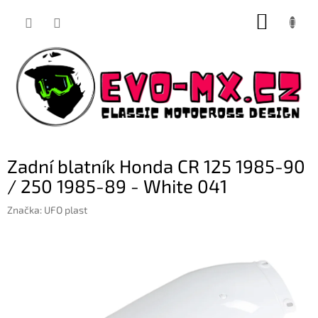
Přejít
NÁKUP
na
obsah
KOŠÍK
Zadní blatník Honda CR 125 1985-90
/ 250 1985-89 - White 041
Značka:
UFO plast