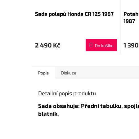
Sada polepů Honda CR 125 1987
Potah
1987
2 490 Kč
1 390
Do košíku
Popis
Diskuze
Detailní popis produktu
Sada obsahuje: Přední tabulku, spojl
blatník.