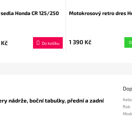
 sedla Honda CR 125/250
Motokrosový retro dres 
1 390 Kč
 Kč
D
Do košíku
Dop
ery nádrže, boční tabulky, přední a zadní
Kate
Rok
:
Mod