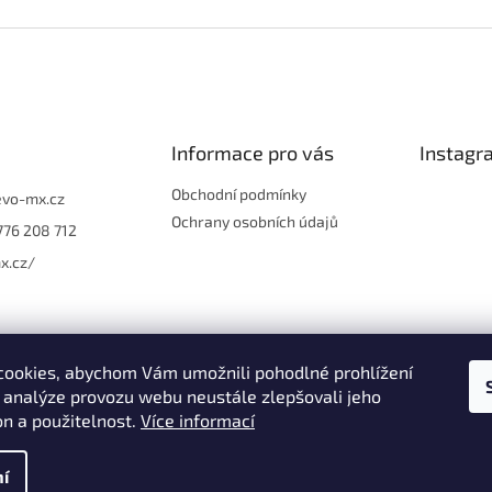
Informace pro vás
Instagr
Obchodní podmínky
evo-mx.cz
Ochrany osobních údajů
776 208 712
x.cz/
ookies, abychom Vám umožnili pohodlné prohlížení
 analýze provozu webu neustále zlepšovali jeho
Sledo
on a použitelnost.
Více informací
í
VO | Plasty, Potahy, Polepy, Oblečení & Doplňky
. Všechna práva vyh