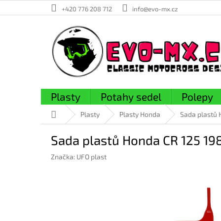
Přejít
+420 776 208 712
info@evo-mx.cz
na
obsah
Plasty
Potahy sedel
Polepy
Domů
Plasty
Plasty Honda
Sada plastů 
Sada plastů Honda CR 125 19
Značka:
UFO plast