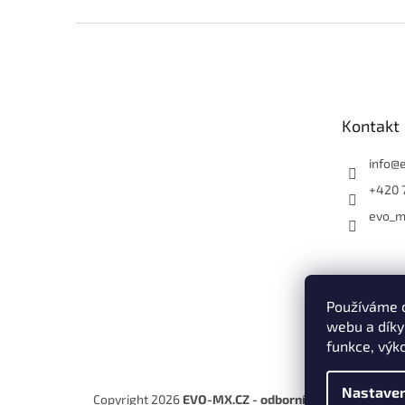
Z
á
p
a
t
Kontakt
í
info
@
+420 
evo_m
Používáme c
webu a díky
funkce, výk
Nastaven
Copyright 2026
EVO-MX.CZ - odborníci na motocykly E