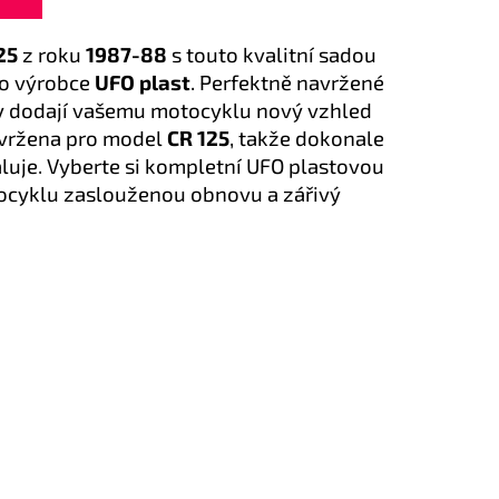
25
z roku
1987-88
s touto kvalitní sadou
o výrobce
UFO plast
. Perfektně navržené
ly dodají vašemu motocyklu nový vzhled
navržena pro model
CR 125
, takže dokonale
aluje. Vyberte si kompletní UFO plastovou
ocyklu zaslouženou obnovu a zářivý