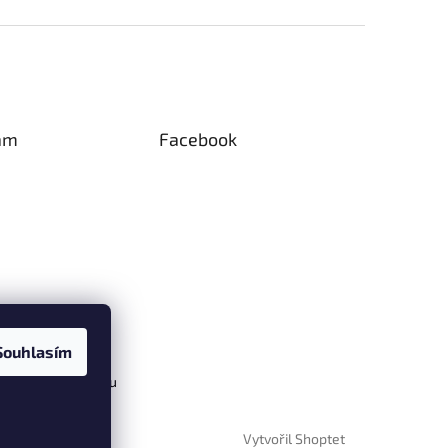
am
Facebook
Souhlasím
vat na Instagramu
Vytvořil Shoptet
razena.