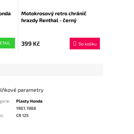
Honda
Motokrosový retro chránič
hrazdy Renthal - černý
399 Kč
ETAIL
Do košíku
lňkové parametry
gorie
:
Plasty Honda
1987, 1988
el
:
CR 125