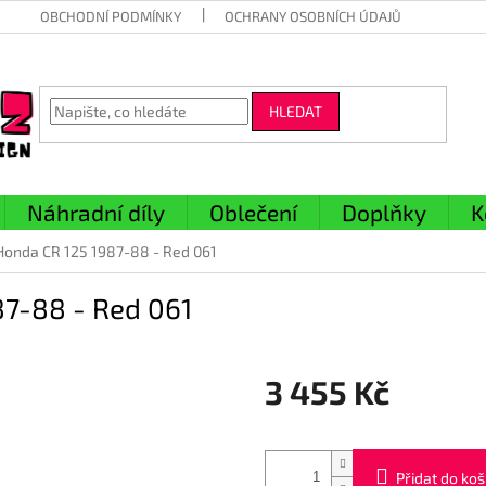
OBCHODNÍ PODMÍNKY
OCHRANY OSOBNÍCH ÚDAJŮ
HLEDAT
Náhradní díly
Oblečení
Doplňky
K
Honda CR 125 1987-88 - Red 061
87-88 - Red 061
3 455 Kč
Měrná
cena:
Přidat do koš