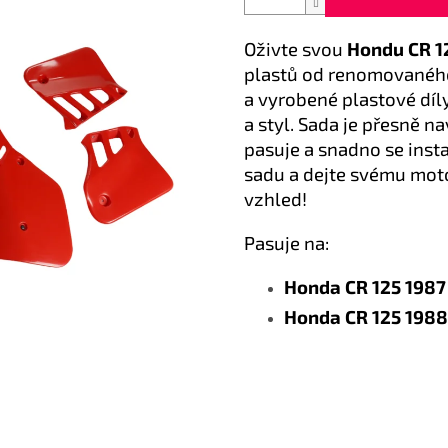
Oživte svou
Hondu CR 1
plastů od renomovanéh
a vyrobené plastové dí
a styl. Sada je přesně 
pasuje a snadno se inst
sadu a dejte svému mot
vzhled!
Pasuje na:
Honda CR 125 1987
Honda CR 125 1988