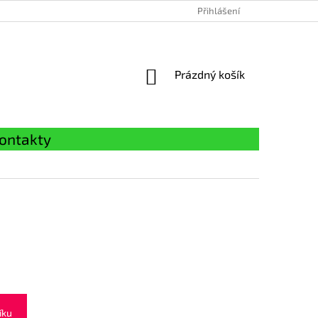
Přihlášení
NÁKUPNÍ
Prázdný košík
KOŠÍK
ontakty
íku