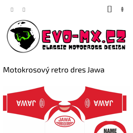
Přejít
NÁKUP
na
obsah
KOŠÍK
Motokrosový retro dres Jawa