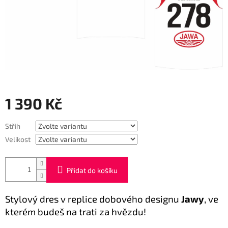
1 390 Kč
Měrná
Střih
cena:
Velikost
Přidat do košíku
Stylový dres v replice dobového designu
Jawy
,
ve
kterém budeš na trati za hvězdu!