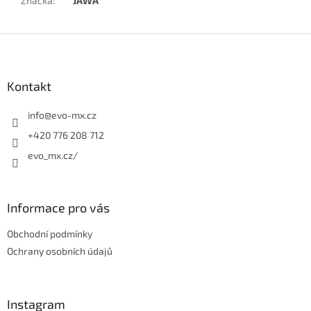
Značka
:
JAWA
Z
á
p
a
Kontakt
t
í
info
@
evo-mx.cz
+420 776 208 712
evo_mx.cz/
Informace pro vás
Obchodní podmínky
Ochrany osobních údajů
Instagram