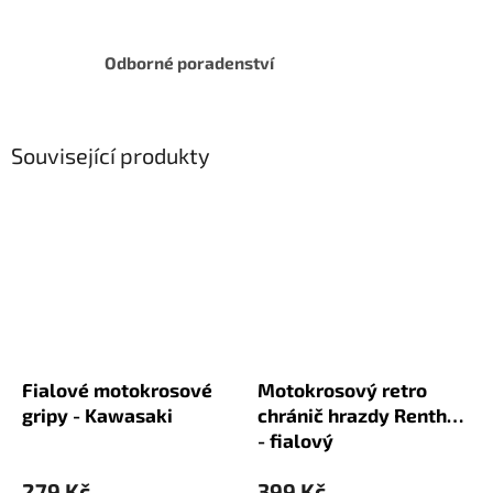
Odborné poradenství
Související produkty
Fialové motokrosové
Motokrosový retro
gripy - Kawasaki
chránič hrazdy Renthal
- fialový
279 Kč
399 Kč