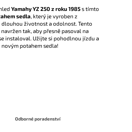
zhled
Yamahy YZ
250 z roku 1985
s tímto
tahem sedla
, který je vyroben z
o dlouhou životnost a odolnost. Tento
ě navržen tak, aby přesně pasoval na
 instaloval. Užijte si pohodlnou jízdu a
to novým potahem sedla!
Odborné poradenství