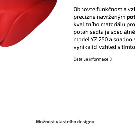
Obnovte funkčnost a v
precizně navrženým
po
kvalitního materiálu pr
potah sedla je speciáln
model YZ 250 a snadno se
vynikající vzhled s tím
Detailní informace
Možnost vlastního designu