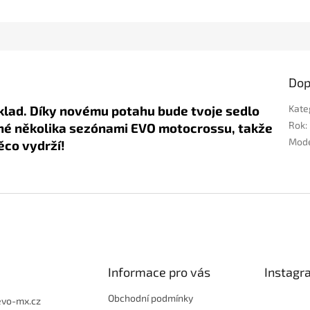
Dop
áklad. Díky novému potahu bude tvoje sedlo
Kate
Rok
:
né několika
sezónami EVO motocrossu, takže
Mod
něco vydrží!
Informace pro vás
Instagr
Obchodní podmínky
evo-mx.cz