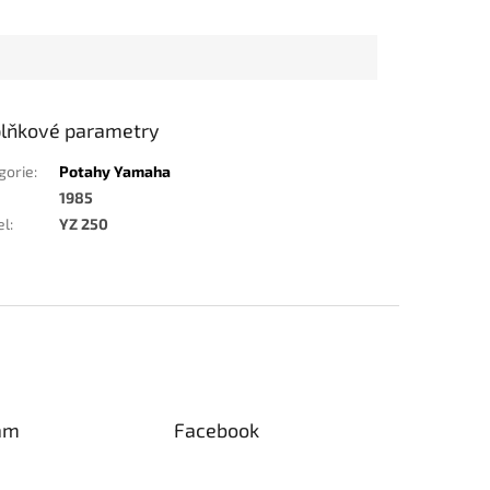
lňkové parametry
gorie
:
Potahy Yamaha
1985
el
:
YZ 250
am
Facebook