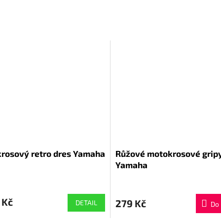
rosový retro dres Yamaha
Růžové motokrosové gripy
Yamaha
 Kč
279 Kč
DETAIL
Do 