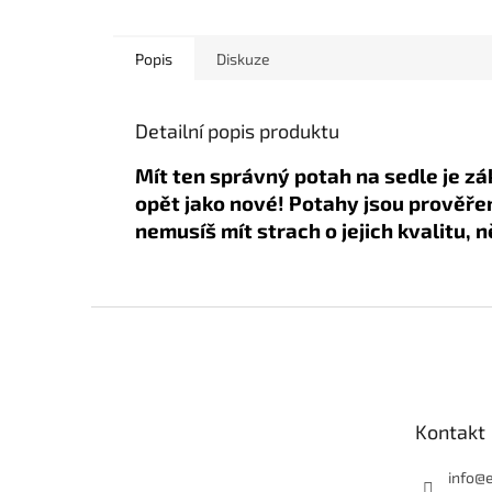
Popis
Diskuze
Detailní popis produktu
Mít ten správný potah na sedle je z
opět jako nové! Potahy jsou prověře
nemusíš mít strach o jejich kvalitu, 
Z
á
p
a
t
Kontakt
í
info
@