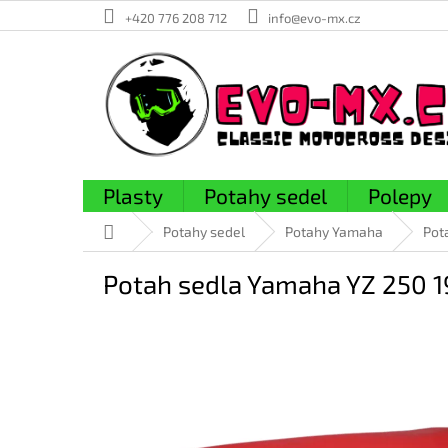
Přejít
+420 776 208 712
info@evo-mx.cz
na
obsah
Plasty
Potahy sedel
Polepy
Domů
Potahy sedel
Potahy Yamaha
Pot
Potah sedla Yamaha YZ 250 