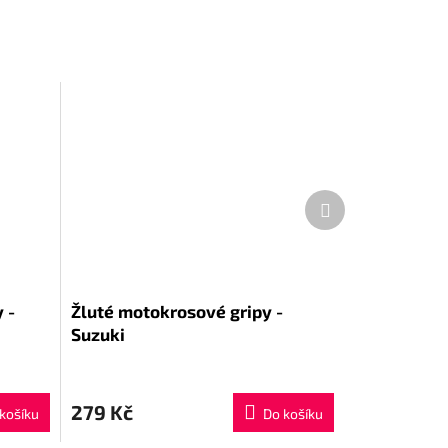
Další
produkt
 -
Žluté motokrosové gripy -
Suzuki
279 Kč
košíku
Do košíku