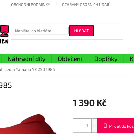
OBCHODNÍ PODMÍNKY
OCHRANY OSOBNÍCH ÚDAJŮ
HLEDAT
Náhradní díly
Oblečení
Doplňky
K
ah sedla Yamaha YZ 250 1985
1985
1 390 Kč
Měrná
cena:
Přidat do koš