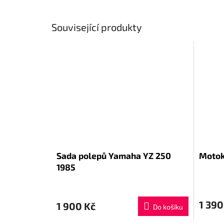
Související produkty
Sada polepů Yamaha YZ 250
Motok
1985
1 390
1 900 Kč
Do košíku