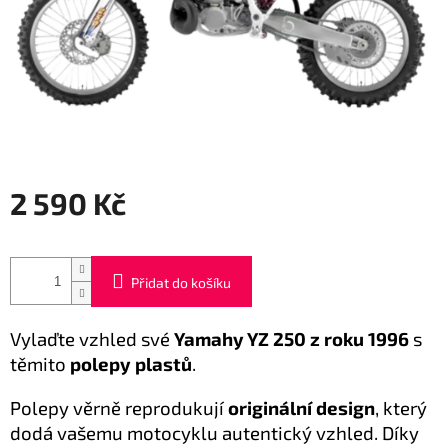
2 590 Kč
Měrná
cena:
Přidat do košíku
Vylaďte vzhled své
Yamahy YZ 250 z roku 1996
s
těmito
polepy plastů
.
Polepy věrně reprodukují
originální design
, který
dodá vašemu motocyklu autentický vzhled. Díky