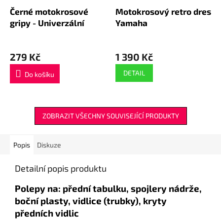
Černé motokrosové
Motokrosový retro dres
gripy - Univerzální
Yamaha
279 Kč
1 390 Kč
DETAIL
Do košíku
ZOBRAZIT VŠECHNY SOUVISEJÍCÍ PRODUKTY
Popis
Diskuze
Detailní popis produktu
Polepy na: přední tabulku, spojlery nádrže,
boční plasty, vidlice (trubky), kryty
předních vidlic