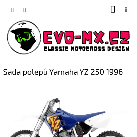
Přejít
NÁKUP
na
obsah
KOŠÍK
Sada polepů Yamaha YZ 250 1996