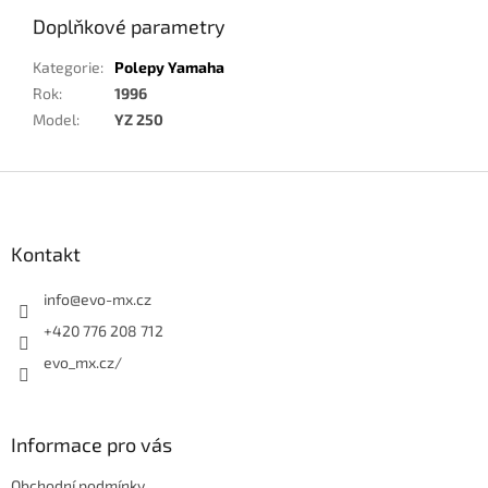
Doplňkové parametry
Kategorie
:
Polepy Yamaha
Rok
:
1996
Model
:
YZ 250
Z
á
p
a
Kontakt
t
í
info
@
evo-mx.cz
+420 776 208 712
evo_mx.cz/
Informace pro vás
Obchodní podmínky