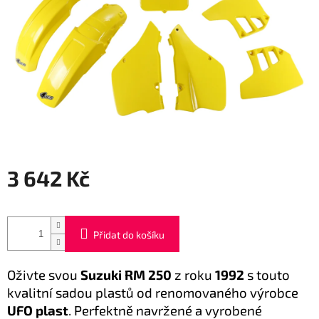
3 642 Kč
Měrná
cena:
Přidat do košíku
Oživte svou
Suzuki RM 250
z roku
1992
s touto
kvalitní sadou plastů od renomovaného výrobce
UFO plast
. Perfektně navržené a vyrobené