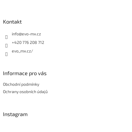
Z
á
p
a
Kontakt
t
í
info
@
evo-mx.cz
+420 776 208 712
evo_mx.cz/
Informace pro vás
Obchodní podmínky
Ochrany osobních údajů
Instagram