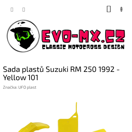
Přejít
NÁKUP
na
obsah
KOŠÍK
Sada plastů Suzuki RM 250 1992 -
Yellow 101
Značka:
UFO plast