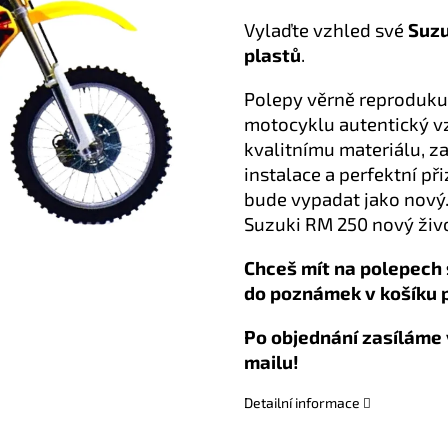
Vylaďte vzhled své
Suzu
plastů
.
Polepy věrně reproduku
motocyklu autentický vz
kvalitnímu materiálu, z
instalace a perfektní př
bude vypadat jako nový.
Suzuki RM 250 nový živo
Chceš mít na polepech 
do poznámek v košíku 
Po objednání zasíláme 
mailu!
Detailní informace