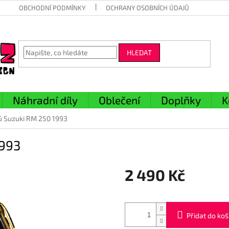
OBCHODNÍ PODMÍNKY
OCHRANY OSOBNÍCH ÚDAJŮ
HLEDAT
Náhradní díly
Oblečení
Doplňky
K
ů Suzuki RM 250 1993
1993
2 490 Kč
Měrná
cena:
Přidat do koš