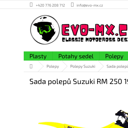
Přejít
+420 776 208 712
info@evo-mx.cz
na
obsah
Plasty
Potahy sedel
Polepy
Domů
Polepy
Polepy Suzuki
Sada polep
Sada polepů Suzuki RM 250 