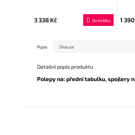
3 338 Kč
1 390
Do košíku
Popis
Diskuze
Detailní popis produktu
Polepy na: přední tabulku, spojlery n
Z
á
p
a