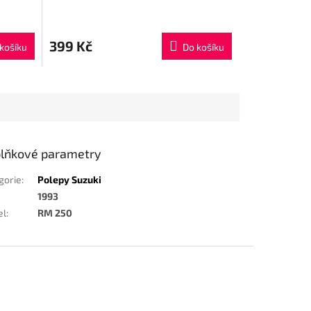
399 Kč
košíku
Do košíku
lňkové parametry
gorie
:
Polepy Suzuki
1993
el
:
RM 250