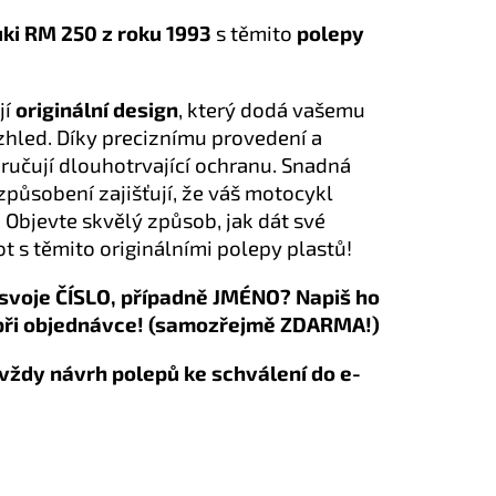
ki RM 250 z roku 1993
s těmito
polepy
jí
originální design
, který dodá vašemu
hled. Díky preciznímu provedení a
aručují dlouhotrvající ochranu. Snadná
izpůsobení zajišťují, že váš motocykl
 Objevte skvělý způsob, jak dát své
t s těmito originálními polepy plastů!
svoje ČÍSLO, případně JMÉNO? Napiš ho
při objednávce! (samozřejmě ZDARMA!)
vždy návrh polepů ke schválení do e-