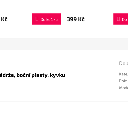
 Kč
399 Kč
Do košíku
Do 
Dop
ádrže, boční plasty, kyvku
Kate
Rok
:
Mod