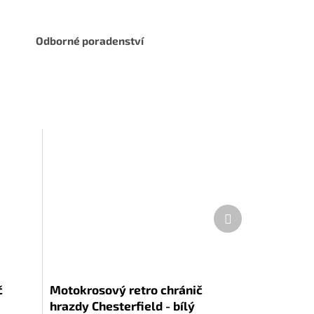
Odborné poradenství
Další
produkt
č
Motokrosový retro chránič
hrazdy Chesterfield - bílý