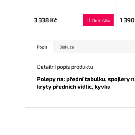
3 338 Kč
1 390
Do košíku
Popis
Diskuze
Detailní popis produktu
Polepy na: přední tabulku, spojlery n
kryty předních vidlic, kyvku
Z
á
p
a