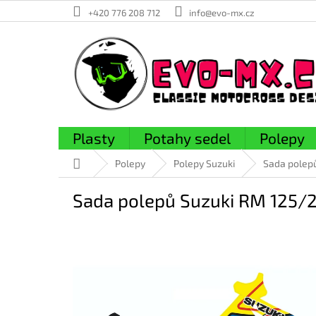
Přejít
+420 776 208 712
info@evo-mx.cz
na
obsah
Plasty
Potahy sedel
Polepy
Domů
Polepy
Polepy Suzuki
Sada polep
Sada polepů Suzuki RM 125/