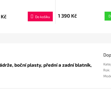
1 390 Kč
 Kč
D
Do košíku
Dop
ádrže, boční plasty, přední a zadní blatník,
Kate
Rok
:
Mod