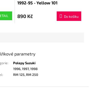
1992-95 - Yellow 101
890 Kč
ETAIL
Do košíku
lňkové parametry
gorie
:
Polepy Suzuki
1996, 1997, 1998
el
:
RM 125, RM 250