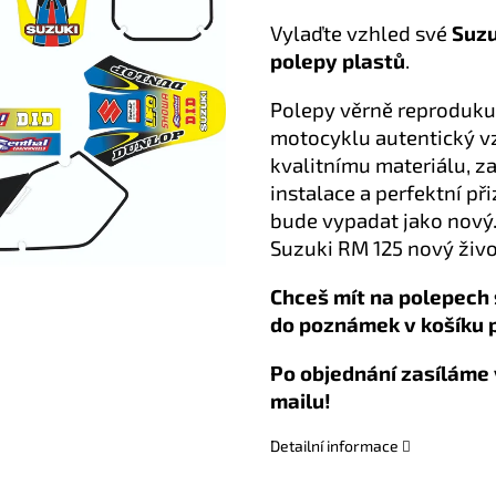
Vylaďte vzhled své
Suzu
polepy plastů
.
Polepy věrně reproduku
motocyklu autentický vz
kvalitnímu materiálu, z
instalace a perfektní př
bude vypadat jako nový.
Suzuki RM 125 nový život
Chceš mít na polepech 
do poznámek v košíku 
Po objednání zasíláme 
mailu!
Detailní informace