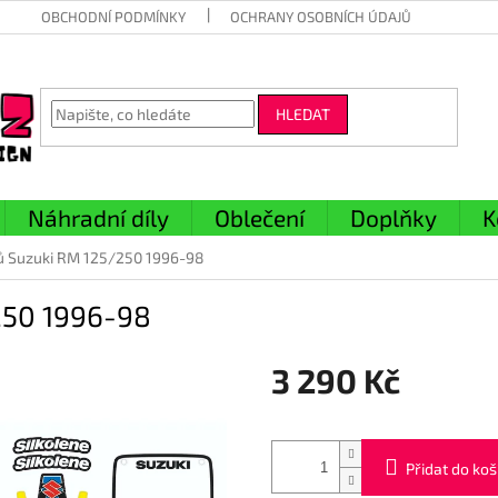
OBCHODNÍ PODMÍNKY
OCHRANY OSOBNÍCH ÚDAJŮ
HLEDAT
Náhradní díly
Oblečení
Doplňky
K
ů Suzuki RM 125/250 1996-98
250 1996-98
3 290 Kč
Měrná
cena:
Přidat do koš