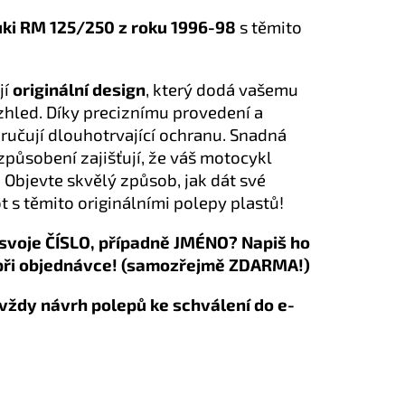
ki RM 125/250 z roku 1996-98
s těmito
jí
originální design
, který dodá vašemu
hled. Díky preciznímu provedení a
aručují dlouhotrvající ochranu. Snadná
izpůsobení zajišťují, že váš motocykl
 Objevte skvělý způsob, jak dát své
 s těmito originálními polepy plastů!
svoje ČÍSLO, případně JMÉNO? Napiš ho
při objednávce! (samozřejmě ZDARMA!)
vždy návrh polepů ke schválení do e-