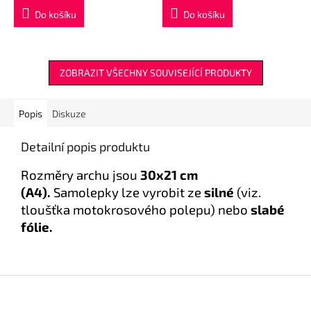
Do košíku
Do košíku
ZOBRAZIT VŠECHNY SOUVISEJÍCÍ PRODUKTY
Popis
Diskuze
Detailní popis produktu
Rozměry archu jsou
30x21 cm
(A4).
Samolepky lze vyrobit ze
silné
(viz.
tloušťka motokrosového polepu) nebo
slabé
fólie.
Z
á