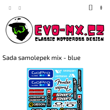
Přejít
NÁKUP
na
obsah
KOŠÍK
Sada samolepek mix - blue