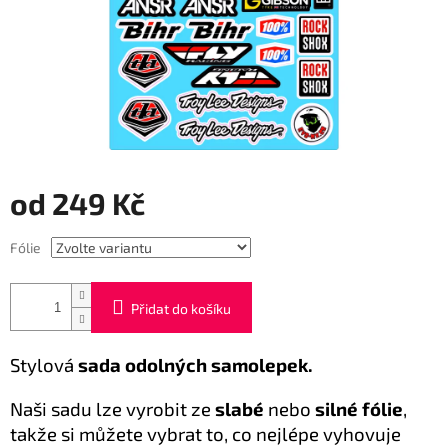
od
249 Kč
Měrná
Fólie
cena:
Přidat do košíku
Stylová
sada odolných samolepek.
Naši sadu lze vyrobit ze
slabé
nebo
silné fólie
,
takže si můžete vybrat to, co nejlépe vyhovuje