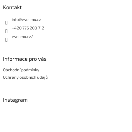
p
a
Kontakt
t
í
info
@
evo-mx.cz
+420 776 208 712
evo_mx.cz/
Informace pro vás
Obchodní podmínky
Ochrany osobních údajů
Instagram