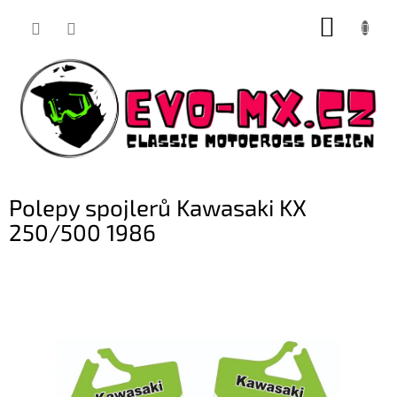
Přejít
NÁKUP
na
obsah
KOŠÍK
Polepy spojlerů Kawasaki KX
250/500 1986