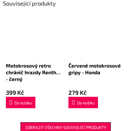
Související produkty
Motokrosový retro
Červené motokrosové
chránič hrazdy Renthal
gripy - Honda
- černý
399 Kč
279 Kč
Do košíku
Do košíku
ZOBRAZIT VŠECHNY SOUVISEJÍCÍ PRODUKTY