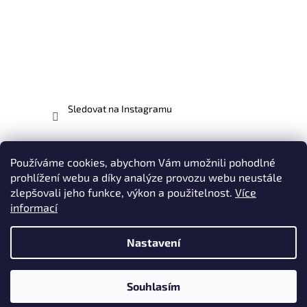
Sledovat na Instagramu
Facebook
Používáme cookies, abychom Vám umožnili pohodlné
prohlížení webu a díky analýze provozu webu neustále
zlepšovali jeho funkce, výkon a použitelnost.
Více
informací
Vytvořil Shoptet
Nastavení
Copyright 2026
EVO-MX.CZ - odborníci na motocykly EVO |
Plasty, Potahy, Polepy, Oblečení & Doplňky
. Všechna práva
Souhlasím
vyhrazena.