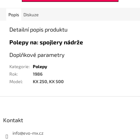
Popis
Diskuze
Detailní popis produktu
Polepy na: spojlery nádrže
Doplňkové parametry
Kategorie
:
Polepy
Rok
:
1986
Model
:
KX 250, KX 500
Z
á
p
a
Kontakt
t
í
info
@
evo-mx.cz