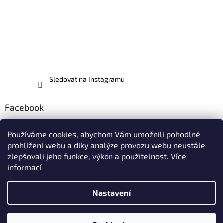
Sledovat na Instagramu
Facebook
EVO-MX.CZ - odborníci na motocykly EVO | Plasty,
Používáme cookies, abychom Vám umožnili pohodlné
Potahy, Polepy, Oblečení & Doplňky
prohlížení webu a díky analýze provozu webu neustále
zlepšovali jeho funkce, výkon a použitelnost.
Více
informací
Vytvořil Shoptet
Nastavení
Copyright 2026
EVO-MX.CZ - odborníci na motocykly EVO |
Plasty, Potahy, Polepy, Oblečení & Doplňky
. Všechna práva