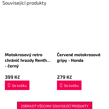
Související produkty
Motokrosový retro
Červené motokrosové
chránič hrazdy Renthal
gripy - Honda
- černý
399 Kč
279 Kč
Do košíku
Do košíku
ZOBRAZIT VŠECHNY SOUVISEJÍCÍ PRODUKTY