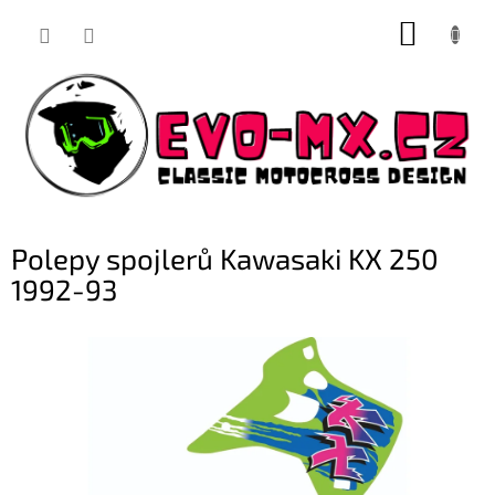
Přejít
NÁKUP
na
obsah
KOŠÍK
Polepy spojlerů Kawasaki KX 250
1992-93