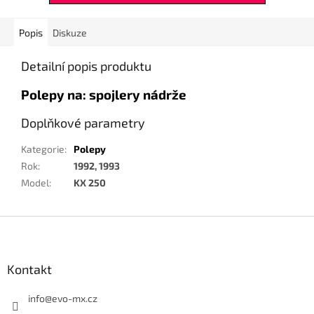
Popis
Diskuze
Detailní popis produktu
Polepy na: spojlery nádrže
Doplňkové parametry
Kategorie
:
Polepy
Rok
:
1992, 1993
Model
:
KX 250
Z
á
p
a
Kontakt
t
í
info
@
evo-mx.cz