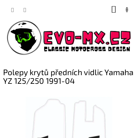
Přejít
NÁKUP
na
obsah
KOŠÍK
Polepy krytů předních vidlic Yamaha
YZ 125/250 1991-04