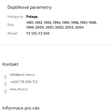
Doplňkové parametry
Kategorie
:
Polepy
1991, 1992, 1993, 1994, 1995, 1996, 1997, 1998,
Rok
:
1999, 2000, 2001, 2002, 2003, 2004
Model
:
YZ 125, YZ 250
Z
á
p
a
Kontakt
t
í
info
@
evo-mx.cz
+420 776 208 712
evo_mx.cz/
Informace pro vás