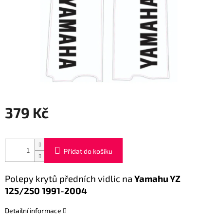
379 Kč
Měrná
cena:
Přidat do košíku
Polepy krytů předních vidlic na
Yamahu YZ
125/250 1991-2004
Detailní informace