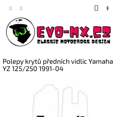
Přejít
NÁKUP
na
obsah
KOŠÍK
Polepy krytů předních vidlic Yamaha
YZ 125/250 1991-04