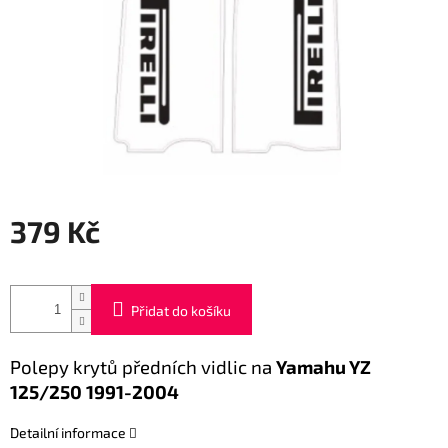
379 Kč
Měrná
cena:
Přidat do košíku
Polepy krytů předních vidlic na
Yamahu YZ
125/250 1991-2004
Detailní informace