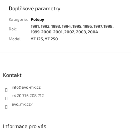
Doplňkové parametry
Kategorie
:
Polepy
1991, 1992, 1993, 1994, 1995, 1996, 1997, 1998,
Rok
:
1999, 2000, 2001, 2002, 2003, 2004
Model
:
YZ 125, YZ 250
Z
á
p
a
Kontakt
t
í
info
@
evo-mx.cz
+420 776 208 712
evo_mx.cz/
Informace pro vás