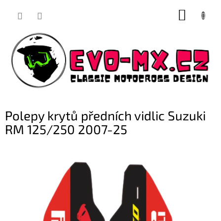
Přejít
NÁKUP
na
obsah
KOŠÍK
Polepy krytů předních vidlic Suzuki
RM 125/250 2007-25