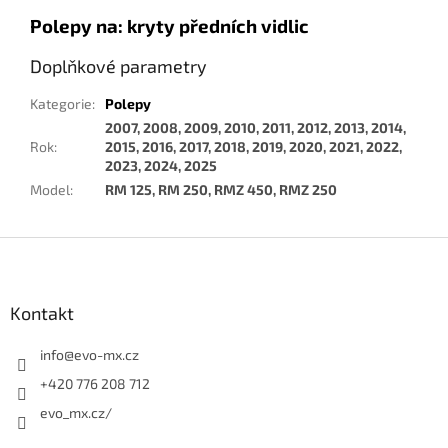
Polepy na: kryty předních vidlic
Doplňkové parametry
Kategorie
:
Polepy
2007, 2008, 2009, 2010, 2011, 2012, 2013, 2014,
Rok
:
2015, 2016, 2017, 2018, 2019, 2020, 2021, 2022,
2023, 2024, 2025
Model
:
RM 125, RM 250, RMZ 450, RMZ 250
Z
á
p
a
Kontakt
t
í
info
@
evo-mx.cz
+420 776 208 712
evo_mx.cz/