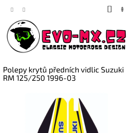
Přejít
NÁKUP
na
obsah
KOŠÍK
Polepy krytů předních vidlic Suzuki
RM 125/250 1996-03