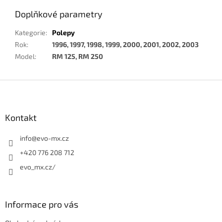
Doplňkové parametry
Kategorie
:
Polepy
Rok
:
1996, 1997, 1998, 1999, 2000, 2001, 2002, 2003
Model
:
RM 125, RM 250
Z
á
p
a
Kontakt
t
í
info
@
evo-mx.cz
+420 776 208 712
evo_mx.cz/
Informace pro vás