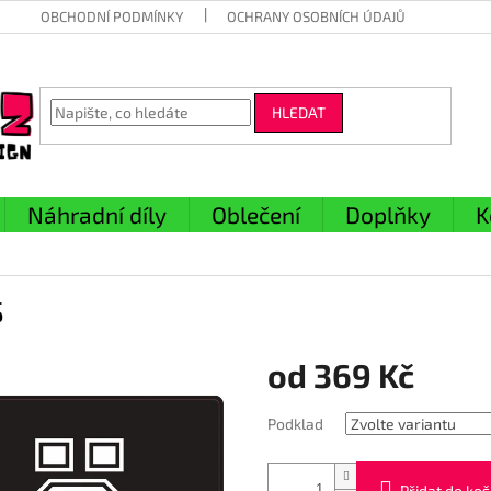
OBCHODNÍ PODMÍNKY
OCHRANY OSOBNÍCH ÚDAJŮ
HLEDAT
Náhradní díly
Oblečení
Doplňky
K
S
od
369 Kč
Měrná
Podklad
cena:
Přidat do koš