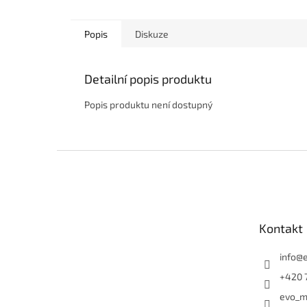
Popis
Diskuze
Detailní popis produktu
Popis produktu není dostupný
Z
á
p
a
t
Kontakt
í
info
@
+420 
evo_m