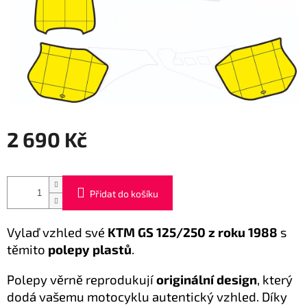
2 690 Kč
Měrná
cena:
Přidat do košíku
Vylaď vzhled své
KTM GS 125/250 z roku 1988
s
těmito
polepy plastů
.
Polepy věrně reprodukují
originální design
, který
dodá vašemu motocyklu autentický vzhled. Díky