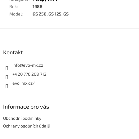
Rok
:
1988
Model
:
GS 250, GS 125, GS
Z
á
p
a
Kontakt
t
í
info
@
evo-mx.cz
+420 776 208 712
evo_mx.cz/
Informace pro vás
Obchodní podmínky
Ochrany osobních údajů