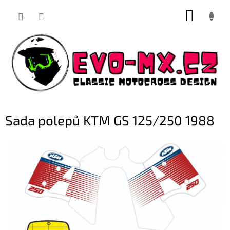
Přejít
NÁKUP
na
obsah
KOŠÍK
Sada polepů KTM GS 125/250 1988