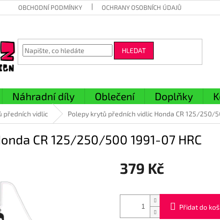
OBCHODNÍ PODMÍNKY
OCHRANY OSOBNÍCH ÚDAJŮ
HLEDAT
Náhradní díly
Oblečení
Doplňky
K
 předních vidlic
Polepy krytů předních vidlic Honda CR 125/250/
c Honda CR 125/250/500 1991-07 HRC
379 Kč
Měrná
cena:
Přidat do koš