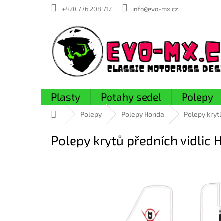
Přejít
+420 776 208 712
info@evo-mx.cz
na
obsah
Plasty
Potahy sedel
Polepy
Domů
Polepy
Polepy Honda
Polepy krytů
Polepy krytů předních vidli