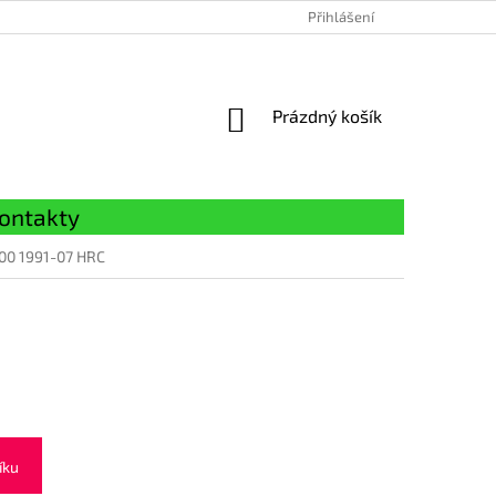
Přihlášení
NÁKUPNÍ
Prázdný košík
KOŠÍK
ontakty
500 1991-07 HRC
íku