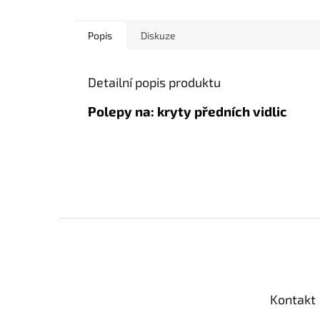
Popis
Diskuze
Detailní popis produktu
Polepy na: kryty předních vidlic
Z
á
p
a
t
Kontakt
í