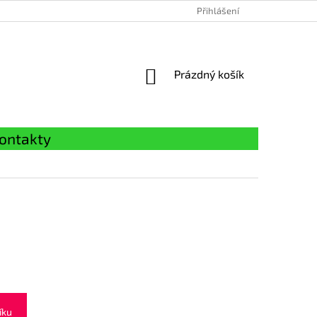
Přihlášení
NÁKUPNÍ
Prázdný košík
KOŠÍK
ontakty
íku