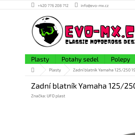
Přejít
+420 776 208 712
info@evo-mx.cz
na
obsah
Plasty
Potahy sedel
Polepy
Domů
Plasty
Zadní blatník Yamaha 125/250 19
Zadní blatník Yamaha 125/250
Značka:
UFO plast