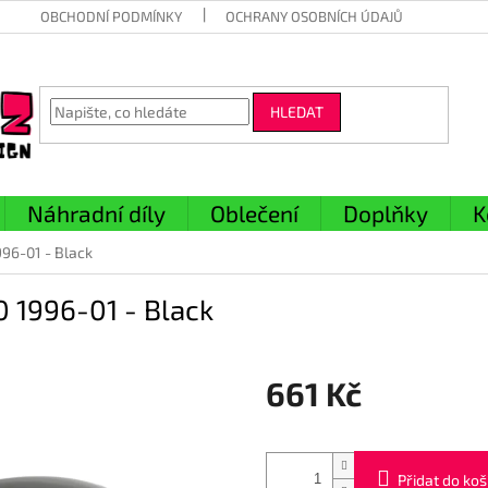
OBCHODNÍ PODMÍNKY
OCHRANY OSOBNÍCH ÚDAJŮ
HLEDAT
Náhradní díly
Oblečení
Doplňky
K
96-01 - Black
 1996-01 - Black
661 Kč
Měrná
cena:
Přidat do koš