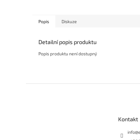
Popis
Diskuze
Detailní popis produktu
Popis produktu není dostupný
Z
á
p
a
t
Kontakt
í
info
@