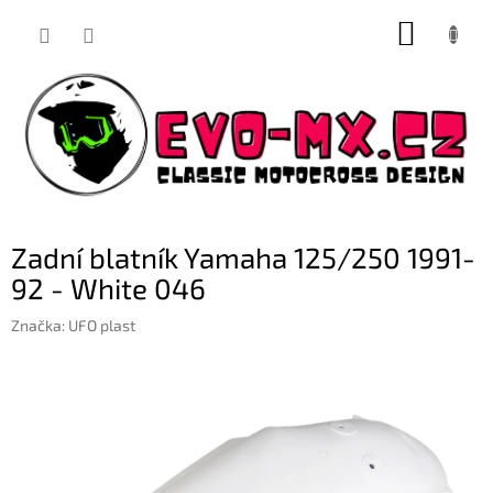
Přejít
NÁKUP
na
obsah
KOŠÍK
Zadní blatník Yamaha 125/250 1991-
92 - White 046
Značka:
UFO plast