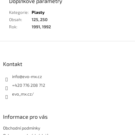
Doplňkové parametry
Kategorie
:
Plasty
Obsah
:
125, 250
Rok
:
1991, 1992
Z
á
p
a
Kontakt
t
í
info
@
evo-mx.cz
+420 776 208 712
evo_mx.cz/
Informace pro vás
Obchodní podmínky