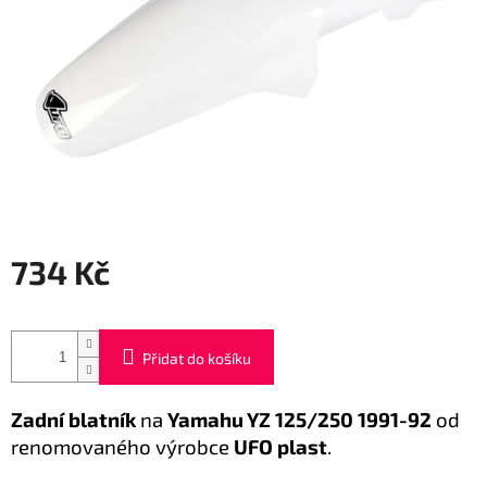
734 Kč
Měrná
cena:
Přidat do košíku
Zadní blatník
na
Yamahu YZ 125/250 1991-92
od
renomovaného výrobce
UFO plast
.