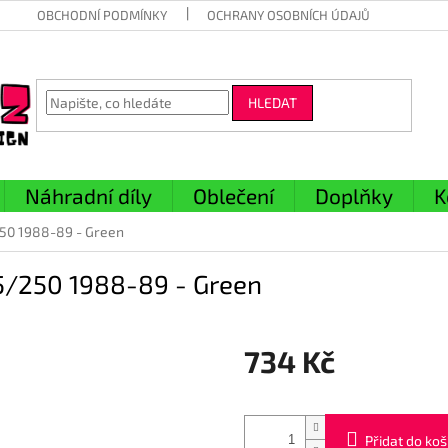
OBCHODNÍ PODMÍNKY
OCHRANY OSOBNÍCH ÚDAJŮ
HLEDAT
Náhradní díly
Oblečení
Doplňky
K
250 1988-89 - Green
25/250 1988-89 - Green
734 Kč
Měrná
cena:
Přidat do koš