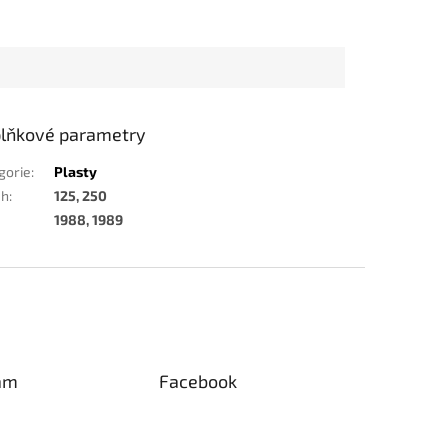
lňkové parametry
gorie
:
Plasty
ah
:
125, 250
1988, 1989
am
Facebook