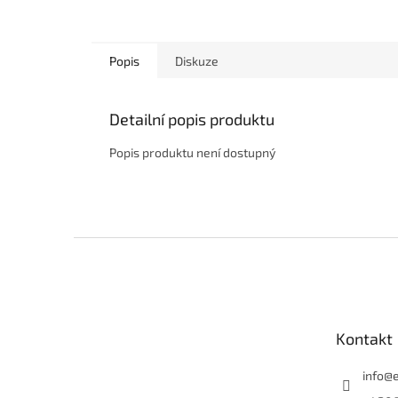
Popis
Diskuze
Detailní popis produktu
Popis produktu není dostupný
Z
á
p
a
t
Kontakt
í
info
@