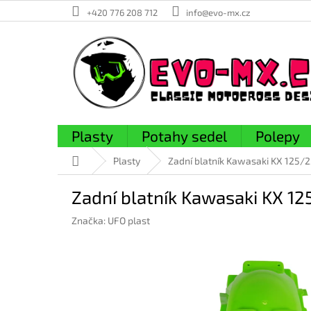
Přejít
+420 776 208 712
info@evo-mx.cz
na
obsah
Plasty
Potahy sedel
Polepy
Domů
Plasty
Zadní blatník Kawasaki KX 125/
Zadní blatník Kawasaki KX 1
Značka:
UFO plast