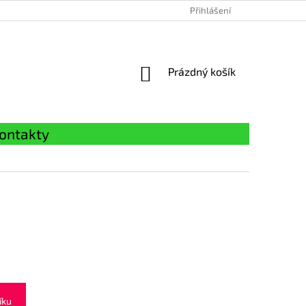
Přihlášení
NÁKUPNÍ
Prázdný košík
KOŠÍK
ontakty
íku