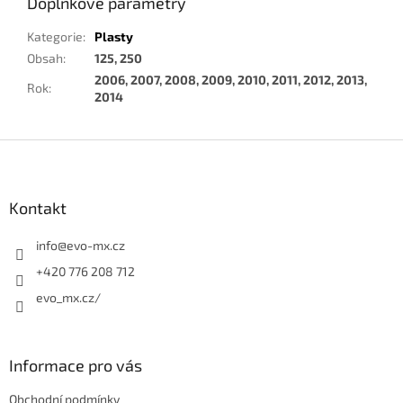
Doplňkové parametry
Kategorie
:
Plasty
Obsah
:
125, 250
2006, 2007, 2008, 2009, 2010, 2011, 2012, 2013,
Rok
:
2014
Z
á
p
a
Kontakt
t
í
info
@
evo-mx.cz
+420 776 208 712
evo_mx.cz/
Informace pro vás
Obchodní podmínky