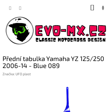
Přejít
NÁKUP
na
obsah
KOŠÍK
Přední tabulka Yamaha YZ 125/250
2006-14 - Blue 089
Značka:
UFO plast