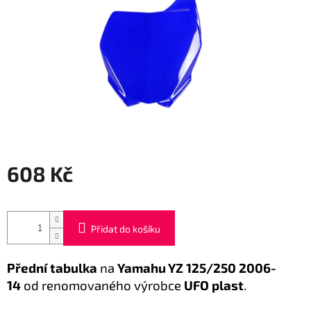
608 Kč
Měrná
cena:
Přidat do košíku
Přední tabulka
na
Yamahu YZ 125/250 2006-
14
od renomovaného výrobce
UFO plast
.