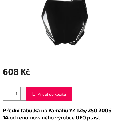
608 Kč
Měrná
cena:
Přidat do košíku
Přední tabulka
na
Yamahu YZ 125/250 2006-
14
od renomovaného výrobce
UFO plast
.