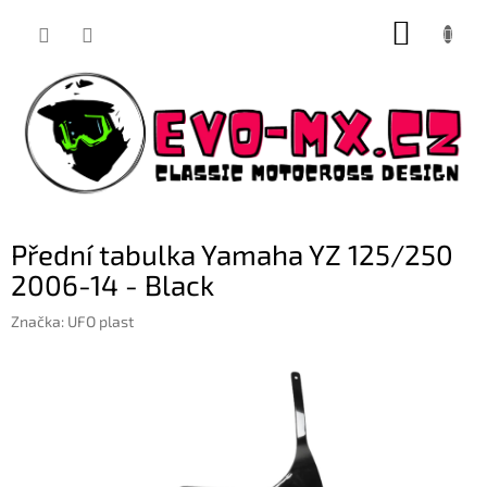
Přejít
NÁKUP
na
obsah
KOŠÍK
Přední tabulka Yamaha YZ 125/250
2006-14 - Black
Značka:
UFO plast