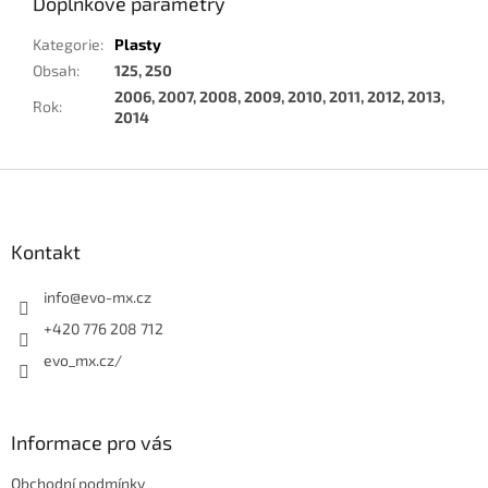
Doplňkové parametry
Kategorie
:
Plasty
Obsah
:
125, 250
2006, 2007, 2008, 2009, 2010, 2011, 2012, 2013,
Rok
:
2014
Z
á
p
a
Kontakt
t
í
info
@
evo-mx.cz
+420 776 208 712
evo_mx.cz/
Informace pro vás
Obchodní podmínky