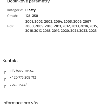
Doplňkové parametry
Kategorie
:
Plasty
Obsah
:
125, 250
2001, 2002, 2003, 2004, 2005, 2006, 2007,
Rok
:
2008, 2009, 2010, 2011, 2012, 2013, 2014, 2015,
2016, 2017, 2018, 2019, 2020, 2021, 2022, 2023
Z
á
p
a
Kontakt
t
í
info
@
evo-mx.cz
+420 776 208 712
evo_mx.cz/
Informace pro vás