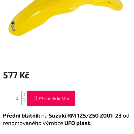
577 Kč
Měrná
cena:
Přidat do košíku
Přední blatník
na
Suzuki RM 125/250 2001-23
od
renomovaného výrobce
UFO plast
.