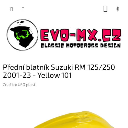
Přejít
NÁKUP
na
obsah
KOŠÍK
Přední blatník Suzuki RM 125/250
2001-23 - Yellow 101
Značka:
UFO plast