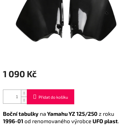
1 090 Kč
Měrná
cena:
Přidat do košíku
Boční tabulky
na
Yamahu YZ
125/250
z roku
1996-01
od renomovaného výrobce
UFO plast
.