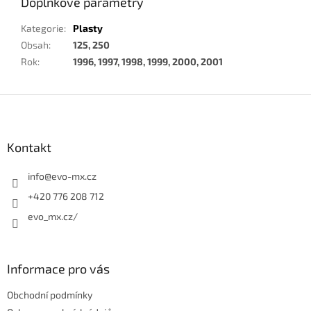
Doplňkové parametry
Kategorie
:
Plasty
Obsah
:
125, 250
Rok
:
1996, 1997, 1998, 1999, 2000, 2001
Z
á
p
a
Kontakt
t
í
info
@
evo-mx.cz
+420 776 208 712
evo_mx.cz/
Informace pro vás
Obchodní podmínky