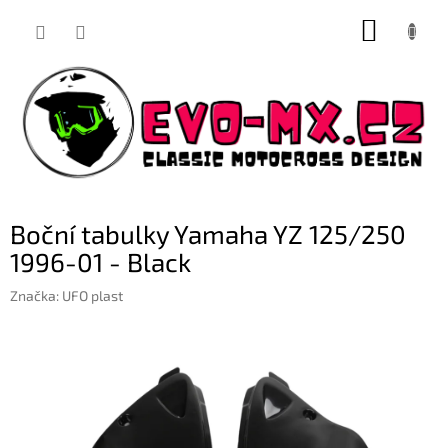
Přejít
NÁKUP
na
obsah
KOŠÍK
Boční tabulky Yamaha YZ 125/250
1996-01 - Black
Značka:
UFO plast