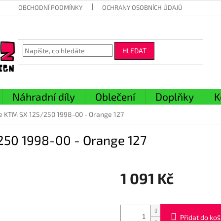
OBCHODNÍ PODMÍNKY
OCHRANY OSOBNÍCH ÚDAJŮ
HLEDAT
Náhradní díly
Oblečení
Doplňky
K
e KTM SX 125/250 1998-00 - Orange 127
250 1998-00 - Orange 127
1 091 Kč
Měrná
cena:
Přidat do koš