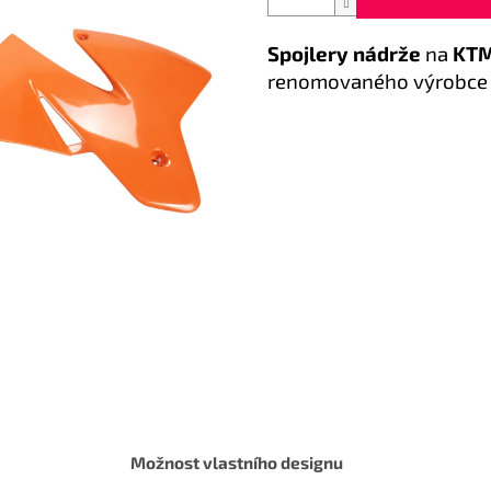
Spojlery nádrže
na
KTM
renomovaného výrobc
Možnost vlastního designu