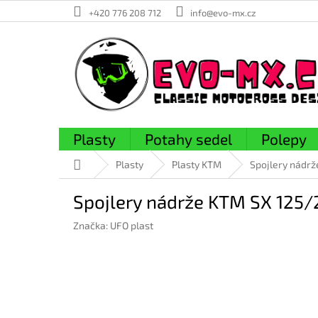
Přejít
+420 776 208 712
info@evo-mx.cz
na
obsah
Plasty
Potahy sedel
Polepy
Domů
Plasty
Plasty KTM
Spojlery nádrž
Spojlery nádrže KTM SX 125/
Značka:
UFO plast