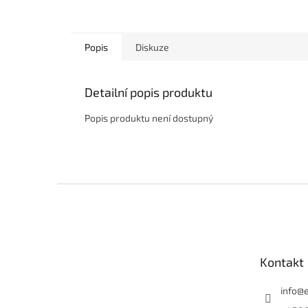
Popis
Diskuze
Detailní popis produktu
Popis produktu není dostupný
Z
á
p
a
t
Kontakt
í
info
@