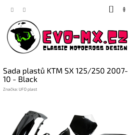
Přejít
NÁKUP
na
obsah
KOŠÍK
Sada plastů KTM SX 125/250 2007-
10 - Black
Značka:
UFO plast