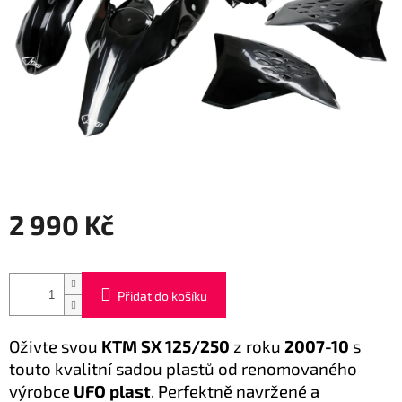
2 990 Kč
Měrná
cena:
Přidat do košíku
Oživte svou
KTM SX 125/250
z roku
2007-10
s
touto kvalitní sadou plastů od renomovaného
výrobce
UFO plast
. Perfektně navržené a