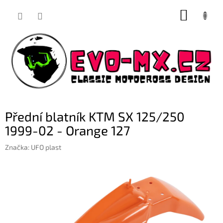
Přejít
NÁKUP
na
obsah
KOŠÍK
Přední blatník KTM SX 125/250
1999-02 - Orange 127
Značka:
UFO plast