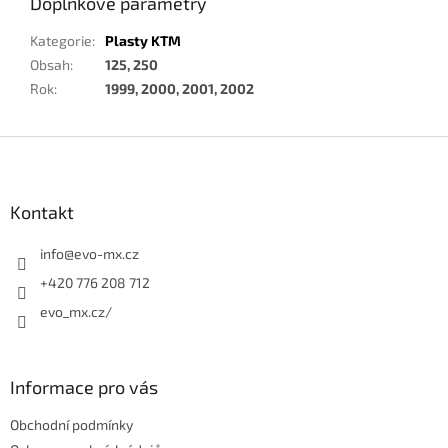
Doplňkové parametry
Kategorie
:
Plasty KTM
Obsah
:
125, 250
Rok
:
1999, 2000, 2001, 2002
Z
á
p
a
Kontakt
t
í
info
@
evo-mx.cz
+420 776 208 712
evo_mx.cz/
Informace pro vás
Obchodní podmínky