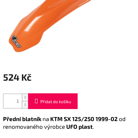
524 Kč
Měrná
cena:
Přidat do košíku
Přední blatník
na
KTM SX 125/250 1999-02
od
renomovaného výrobce
UFO plast
.