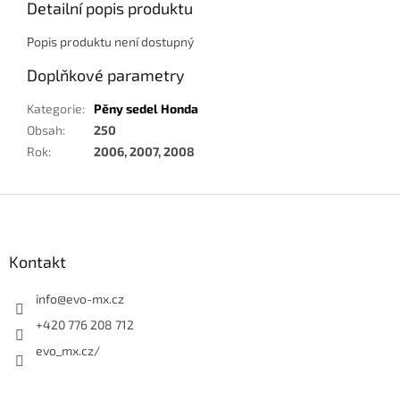
Detailní popis produktu
Popis produktu není dostupný
Doplňkové parametry
Kategorie
:
Pěny sedel Honda
Obsah
:
250
Rok
:
2006, 2007, 2008
Z
á
p
a
Kontakt
t
í
info
@
evo-mx.cz
+420 776 208 712
evo_mx.cz/