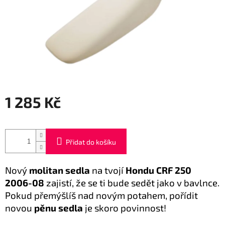
1 285 Kč
Měrná
cena:
Přidat do košíku
Nový
molitan sedla
na tvojí
Hondu CRF 250
2006-08
zajistí, že se ti bude sedět jako v bavlnce.
Pokud přemýšlíš nad novým potahem, pořídit
novou
pěnu sedla
je skoro povinnost!