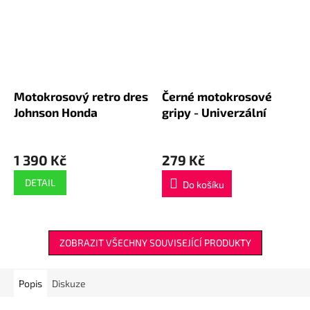
Motokrosový retro dres
Černé motokrosové
Johnson Honda
gripy - Univerzální
1 390 Kč
279 Kč
DETAIL
Do košíku
ZOBRAZIT VŠECHNY SOUVISEJÍCÍ PRODUKTY
Popis
Diskuze