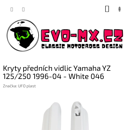
Přejít
NÁKUP
na
obsah
KOŠÍK
Kryty předních vidlic Yamaha YZ
125/250 1996-04 - White 046
Značka:
UFO plast