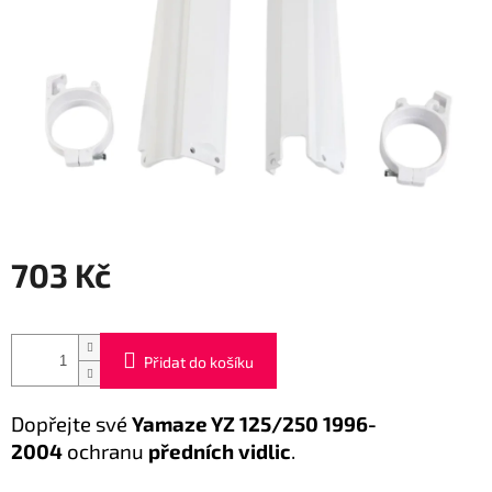
703 Kč
Měrná
cena:
Přidat do košíku
Dopřejte své
Yamaze YZ
125/250 1996-
2004
ochranu
předních vidlic
.