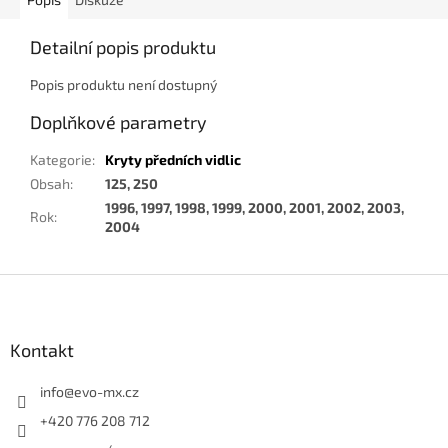
Detailní popis produktu
Popis produktu není dostupný
Doplňkové parametry
Kategorie
:
Kryty předních vidlic
Obsah
:
125, 250
1996, 1997, 1998, 1999, 2000, 2001, 2002, 2003,
Rok
:
2004
Z
á
p
a
Kontakt
t
í
info
@
evo-mx.cz
+420 776 208 712