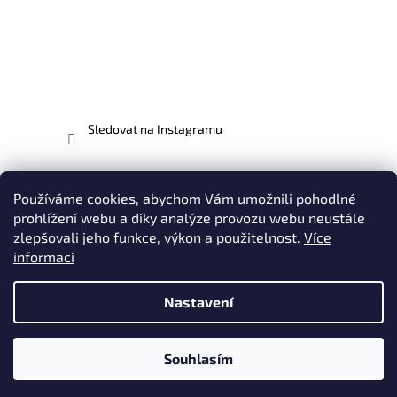
Sledovat na Instagramu
Facebook
Používáme cookies, abychom Vám umožnili pohodlné
prohlížení webu a díky analýze provozu webu neustále
zlepšovali jeho funkce, výkon a použitelnost.
Více
informací
Vytvořil Shoptet
Nastavení
Copyright 2026
EVO-MX.CZ - odborníci na motocykly EVO |
Plasty, Potahy, Polepy, Oblečení & Doplňky
. Všechna práva
Souhlasím
vyhrazena.