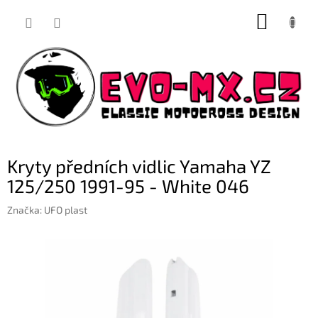
Přejít
NÁKUP
na
obsah
KOŠÍK
Kryty předních vidlic Yamaha YZ
125/250 1991-95 - White 046
Značka:
UFO plast