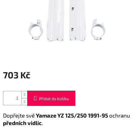
703 Kč
Měrná
cena:
Přidat do košíku
Dopřejte své
Yamaze YZ
125/250 1991-95
ochranu
předních vidlic
.