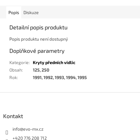
Popis
Diskuze
Detailní popis produktu
Popis produktu není dostupný
Doplňkové parametry
Kategorie
:
Kryty předních vidlic
Obsah
:
125, 250
Rok
:
1991, 1992, 1993, 1994, 1995
Z
á
p
a
Kontakt
t
í
info
@
evo-mx.cz
+420 776 208 712