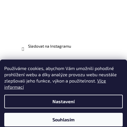
Sledovat na Instagramu
Facebook
Používáme cookies, abychom Vám umožnili pohodlné
prohlížení webu a díky analýze provozu webu neustále
zlepšovali jeho funkce, výkon a použitelnost.
Více
informací
Vytvořil Shoptet
Nastavení
Copyright 2026
EVO-MX.CZ - odborníci na motocykly EVO |
Plasty, Potahy, Polepy, Oblečení & Doplňky
. Všechna práva
Souhlasím
vyhrazena.