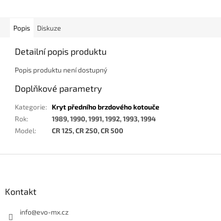
Popis
Diskuze
Detailní popis produktu
Popis produktu není dostupný
Doplňkové parametry
Kategorie
:
Kryt předního brzdového kotouče
Rok
:
1989, 1990, 1991, 1992, 1993, 1994
Model
:
CR 125, CR 250, CR 500
Z
á
p
a
Kontakt
t
í
info
@
evo-mx.cz