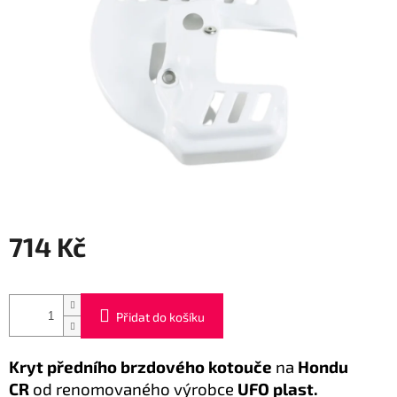
714 Kč
Měrná
cena:
Přidat do košíku
Kryt
předního brzdového kotouče
na
Hondu
CR
od renomovaného výrobce
UFO plast.