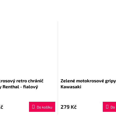
rosový retro chránič
Zelené motokrosové gripy
 Renthal - fialový
Kawasaki
Kč
279 Kč
Do košíku
Do 