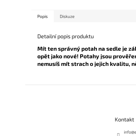
Popis
Diskuze
Detailní popis produktu
Mít ten správný potah na sedle je z
opět jako nové! Potahy jsou prověře
nemusíš mít strach o jejich kvalitu, 
Z
á
p
a
t
Kontakt
í
info
@