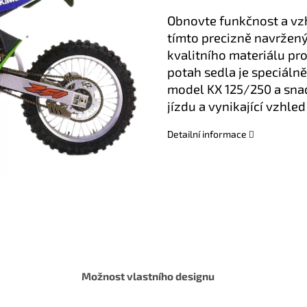
Obnovte funkčnost a v
tímto precizně navrže
kvalitního materiálu pr
potah sedla je speciáln
model KX 125/250 a snad
jízdu a vynikající vzhl
Detailní informace
Možnost vlastního designu