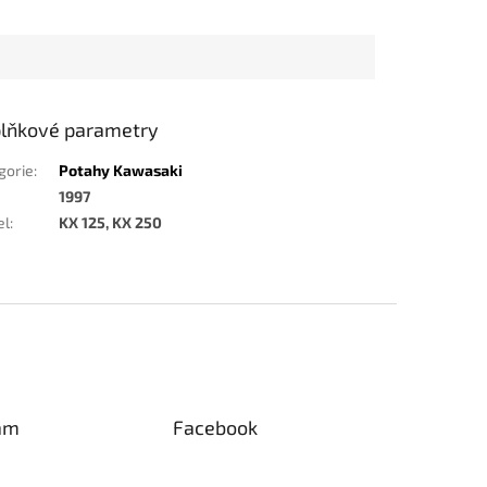
lňkové parametry
gorie
:
Potahy Kawasaki
1997
el
:
KX 125, KX 250
am
Facebook