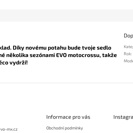
Dop
áklad. Díky novému potahu bude tvoje sedlo
Kate
Rok
:
né několika
sezónami EVO motocrossu, takže
Mod
něco vydrží!
Informace pro vás
Instagr
Obchodní podmínky
evo-mx.cz