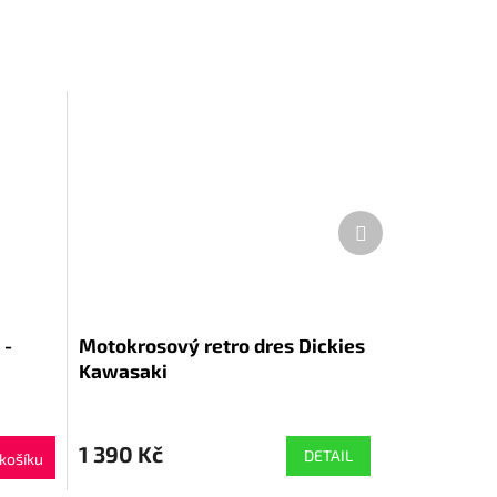
Další
produkt
 -
Motokrosový retro dres Dickies
Kawasaki
1 390 Kč
DETAIL
košíku