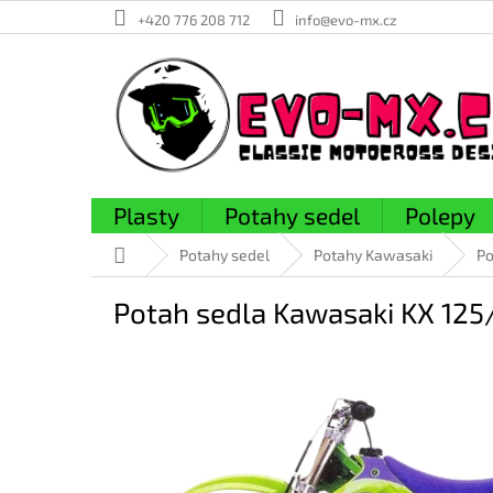
Přejít
+420 776 208 712
info@evo-mx.cz
na
obsah
Plasty
Potahy sedel
Polepy
Domů
Potahy sedel
Potahy Kawasaki
Po
Potah sedla Kawasaki KX 125