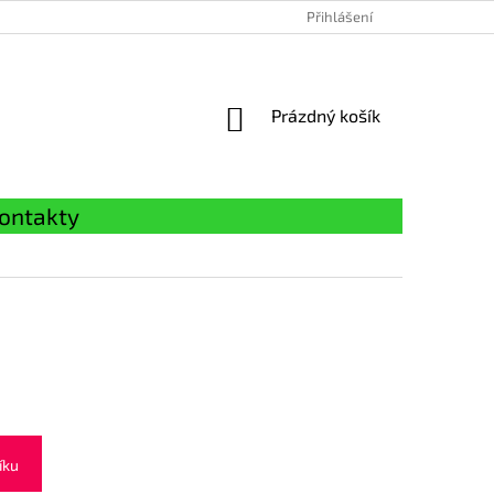
Přihlášení
NÁKUPNÍ
Prázdný košík
KOŠÍK
ontakty
íku