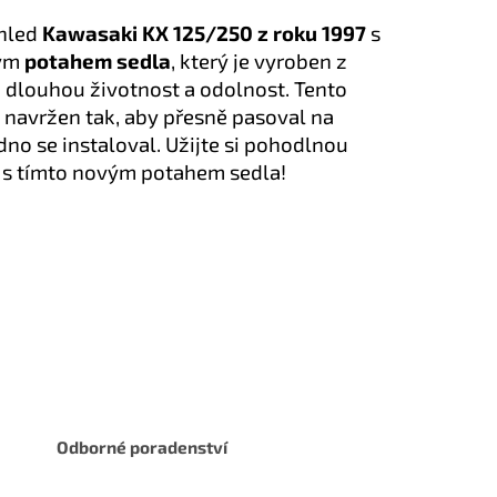
zhled
Kawasaki KX 125/250 z roku 1997
s
ným
potahem sedla
, který je vyroben z
o dlouhou životnost a odolnost. Tento
ě navržen tak, aby přesně pasoval na
no se instaloval. Užijte si pohodlnou
ed s tímto novým potahem sedla!
Odborné poradenství