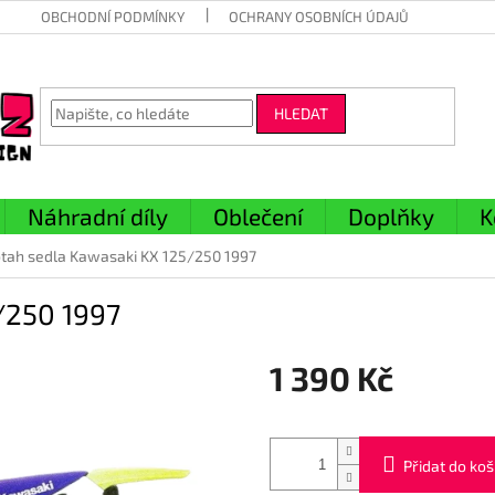
OBCHODNÍ PODMÍNKY
OCHRANY OSOBNÍCH ÚDAJŮ
HLEDAT
Náhradní díly
Oblečení
Doplňky
K
tah sedla Kawasaki KX 125/250 1997
/250 1997
1 390 Kč
Měrná
cena:
Přidat do koš