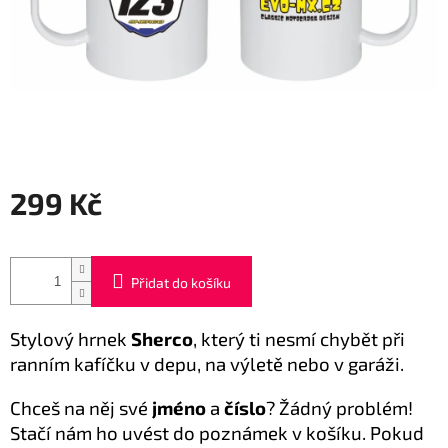
299 Kč
Měrná
cena:
Přidat do košíku
Stylový hrnek
Sherco
, který ti nesmí chybět při
ranním kafíčku v depu, na výletě nebo v garáži.
Chceš na něj své
jméno
a
číslo
? Žádný problém!
Stačí nám ho uvést do poznámek v košíku. Pokud