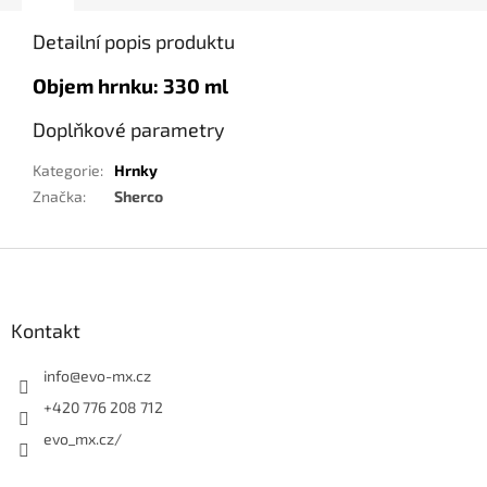
Detailní popis produktu
Objem hrnku: 330 ml
Doplňkové parametry
Kategorie
:
Hrnky
Značka
:
Sherco
Z
á
p
a
Kontakt
t
í
info
@
evo-mx.cz
+420 776 208 712
evo_mx.cz/