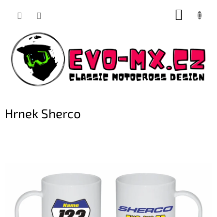
Přejít
NÁKUP
na
obsah
KOŠÍK
Hrnek Sherco