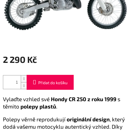
2 290 Kč
Měrná
cena:
Přidat do košíku
Vylaďte vzhled své
Hondy CR 250 z roku 1999
s
těmito
polepy plastů
.
Polepy věrně reprodukují
originální design
, který
dodá vašemu motocyklu autentický vzhled. Díky