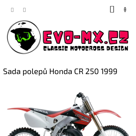
Přejít
NÁKUP
na
obsah
KOŠÍK
Sada polepů Honda CR 250 1999