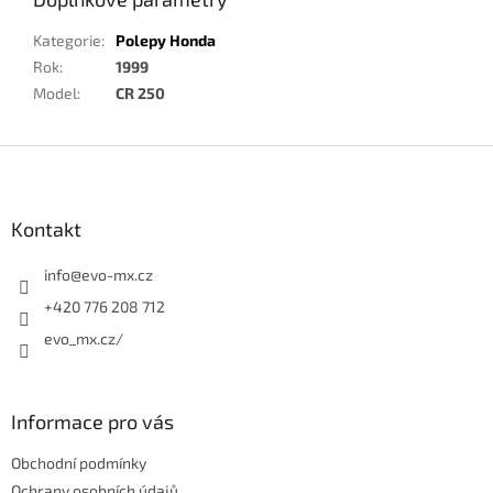
Kategorie
:
Polepy Honda
Rok
:
1999
Model
:
CR 250
Z
á
p
a
Kontakt
t
í
info
@
evo-mx.cz
+420 776 208 712
evo_mx.cz/
Informace pro vás
Obchodní podmínky
Ochrany osobních údajů