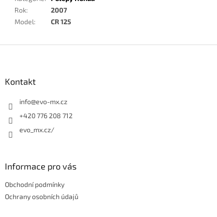
Rok
:
2007
Model
:
CR 125
Z
á
p
a
Kontakt
t
í
info
@
evo-mx.cz
+420 776 208 712
evo_mx.cz/
Informace pro vás
Obchodní podmínky
Ochrany osobních údajů