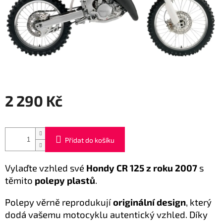
2 290 Kč
Měrná
cena:
Přidat do košíku
Vylaďte vzhled své
Hondy CR 125 z roku 2007
s
těmito
polepy plastů
.
Polepy věrně reprodukují
originální design
, který
dodá vašemu motocyklu autentický vzhled. Díky