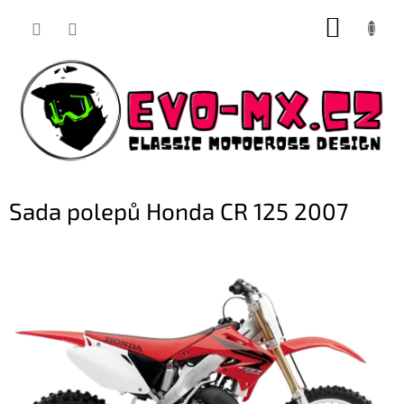
Přejít
NÁKUP
na
obsah
KOŠÍK
Sada polepů Honda CR 125 2007