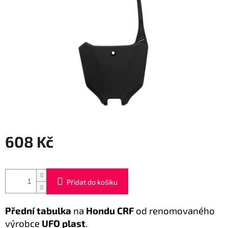
608 Kč
Měrná
cena:
Přidat do košíku
Přední tabulka
na
Hondu CRF
od renomovaného
výrobce
UFO plast
.