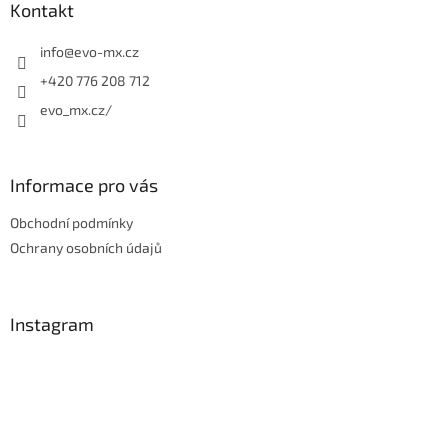
a
Kontakt
t
í
info
@
evo-mx.cz
+420 776 208 712
evo_mx.cz/
Informace pro vás
Obchodní podmínky
Ochrany osobních údajů
Instagram