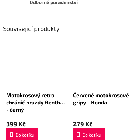
Odborné poradenství
Související produkty
Motokrosový retro
Červené motokrosové
chránič hrazdy Renthal
gripy - Honda
- černý
399 Kč
279 Kč
Do košíku
Do košíku