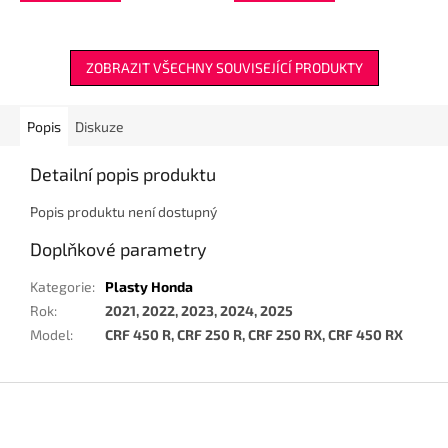
ZOBRAZIT VŠECHNY SOUVISEJÍCÍ PRODUKTY
Popis
Diskuze
Detailní popis produktu
Popis produktu není dostupný
Doplňkové parametry
Kategorie
:
Plasty Honda
Rok
:
2021, 2022, 2023, 2024, 2025
Model
:
CRF 450 R, CRF 250 R, CRF 250 RX, CRF 450 RX
Z
á
p