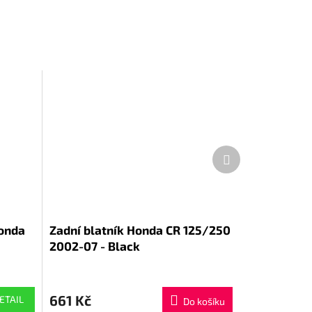
Další
produkt
Honda
Zadní blatník Honda CR 125/250
2002-07 - Black
661 Kč
ETAIL
Do košíku