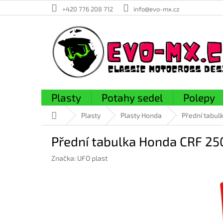
Přejít
+420 776 208 712
info@evo-mx.cz
na
obsah
Plasty
Potahy sedel
Polepy
Domů
Plasty
Plasty Honda
Přední tabul
Přední tabulka Honda CRF 25
Značka:
UFO plast