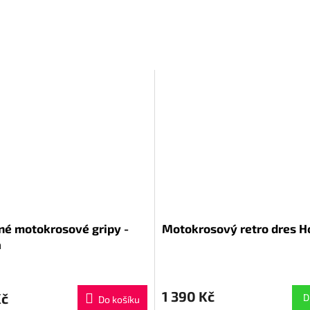
né motokrosové gripy -
Motokrosový retro dres 
a
1 390 Kč
Kč
D
Do košíku