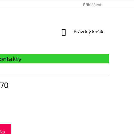
Přihlášení
NÁKUPNÍ
Prázdný košík
KOŠÍK
ontakty
070
íku