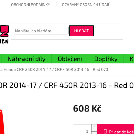
OBCHODNÍ PODMÍNKY
OCHRANY OSOBNÍCH ÚDAJŮ
HLEDAT
Náhradní díly
Oblečení
Doplňky
K
ka Honda CRF 250R 2014-17 / CRF 450R 2013-16 - Red 070
0R 2014-17 / CRF 450R 2013-16 - Red 
608 Kč
Měrná
cena:
Přidat do koš