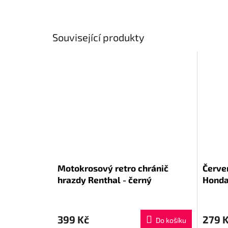
Související produkty
Motokrosový retro chránič
Červe
hrazdy Renthal - černý
Hond
399 Kč
279 
Do košíku