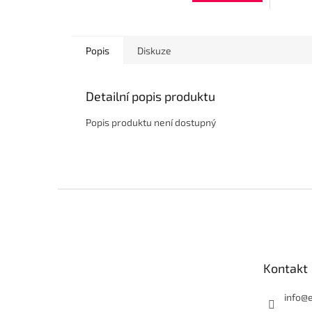
Popis
Diskuze
Detailní popis produktu
Popis produktu není dostupný
Z
á
p
a
t
Kontakt
í
info
@