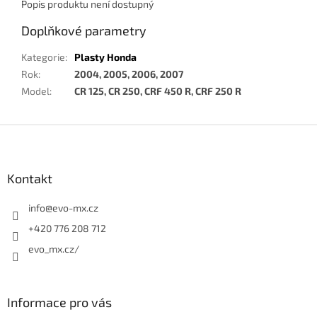
Popis produktu není dostupný
Doplňkové parametry
Kategorie
:
Plasty Honda
Rok
:
2004, 2005, 2006, 2007
Model
:
CR 125, CR 250, CRF 450 R, CRF 250 R
Z
á
p
a
Kontakt
t
í
info
@
evo-mx.cz
+420 776 208 712
evo_mx.cz/
Informace pro vás