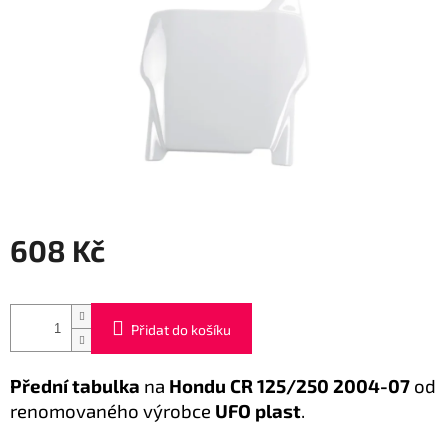
608 Kč
Měrná
cena:
Přidat do košíku
Přední tabulka
na
Hondu CR 125/250 2004-07
od
renomovaného výrobce
UFO plast
.