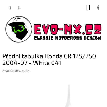
Přejít
NÁKUP
na
obsah
KOŠÍK
Přední tabulka Honda CR 125/250
2004-07 - White 041
Značka:
UFO plast