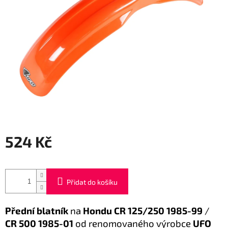
524 Kč
Měrná
cena:
Přidat do košíku
Přední blatník
na
Hondu CR 125/250 1985-99
/
CR 500 1985-01
od renomovaného výrobce
UFO