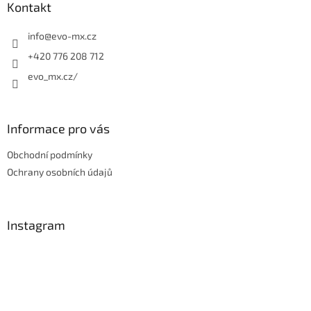
a
Kontakt
t
í
info
@
evo-mx.cz
+420 776 208 712
evo_mx.cz/
Informace pro vás
Obchodní podmínky
Ochrany osobních údajů
Instagram