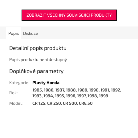
ZOBRAZIT VŠECHNY SOUVISEJÍCÍ PRODUKTY
Popis
Diskuze
Detailní popis produktu
Popis produktu není dostupný
Doplňkové parametry
Kategorie
:
Plasty Honda
1985, 1986, 1987, 1988, 1989, 1990, 1991, 1992,
Rok
:
1993, 1994, 1995, 1996, 1997, 1998, 1999
Model
:
CR 125, CR 250, CR 500, CRE 50
Z
á
p